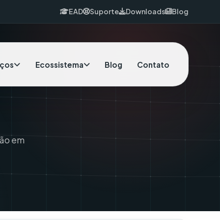
EAD
Suporte
Downloads
Blog
iços
Ecossistema
Blog
Contato
ção em