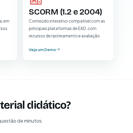
SCORM (1.2 e 2004)
a, em
Conteúdo interativo compatível com as
rsos
principais plataformas de EAD, com
recursos de rastreamento e avaliação.
Veja um Demo
erial didático?
 questão de minutos.