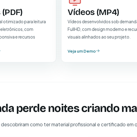
 (PDF)
Vídeos (MP4)
l otimizado para leitura
Vídeos desenvolvidos sob demand
 eletrônicos, com
FullHD, com design moderno e recu
onsiva e recursos
visuais alinhados ao seu projeto.
Veja um Demo
nda perde noites criando mat
á descobriram como ter material profissional e certificado em