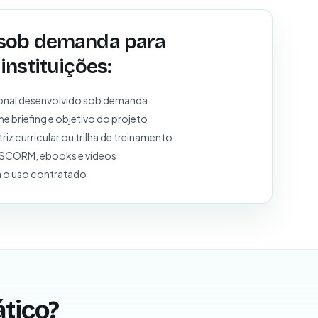
sob demanda para
instituições:
sional desenvolvido sob demanda
 briefing e objetivo do projeto
z curricular ou trilha de treinamento
, SCORM, ebooks e vídeos
a o uso contratado
ático?