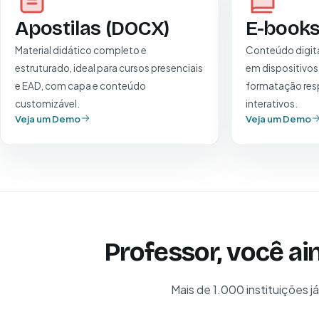
Apostilas (DOCX)
E-books
Material didático completo e
Conteúdo digita
estruturado, ideal para cursos presenciais
em dispositivos
e EAD, com capa e conteúdo
formatação resp
customizável.
interativos.
Veja um Demo
Veja um Demo
Professor, você ai
Mais de 1.000 instituições j