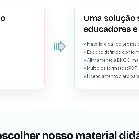
do
Uma solução 
educadores e 
Material didático profis
Escopo definido conforme
Alinhamento à BNCC, matri
Múltiplos formatos: PDF
Licenciamento claro par
escolher nosso material did