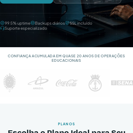
99.5% uptime
Backups diários
SSL incluído
Suporte especializado
CONFIANÇA ACUMULADA EM QUASE 20 ANOS DE OPERAÇÕES
EDUCACIONAIS
PLANOS
Escolha o Plano Ideal para Seu