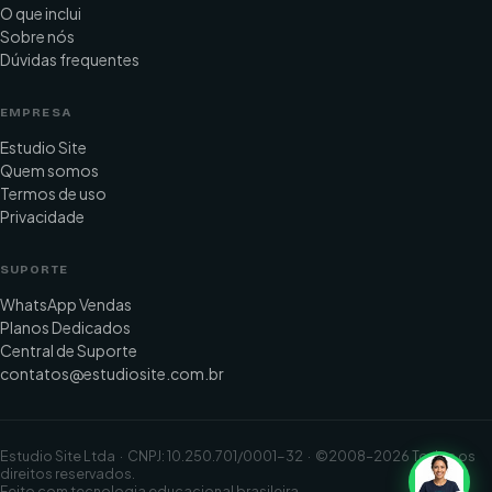
O que inclui
Sobre nós
Dúvidas frequentes
EMPRESA
Estudio Site
Quem somos
Termos de uso
Privacidade
SUPORTE
WhatsApp Vendas
Planos Dedicados
Central de Suporte
contatos@estudiosite.com.br
Estudio Site Ltda · CNPJ: 10.250.701/0001-32 · ©2008–2026 Todos os
direitos reservados.
Feito com tecnologia educacional brasileira.