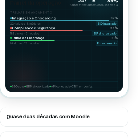
247
18
89%
Painel da operação
Alunos ativos
Cursos
Conclusão média
TRILHAS EM ANDAMENTO
Integração e Onboarding
92%
224 alunos · 8 módulos
SSO integrado
Compliance e Segurança
67%
183 alunos · 5 módulos
ERP sincronizado
Trilha de Liderança
41%
89 alunos · 12 módulos
Em andamento
SSO ativo
ERP sincronizado
API conectada
CRM em config.
Quase duas décadas com Moodle