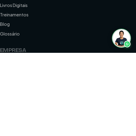
Livros Digitais
Treinamentos
Blog
Glossário
EMPRESA
Quem somos
Portfólio
Termos de uso
Privacidade
Contato
Estudio Site Ltda · CNPJ: 10.250.701/0001-32 · ©2008–2026
Todos os direitos reservados.
Feito com tecnologia educacional brasileira.