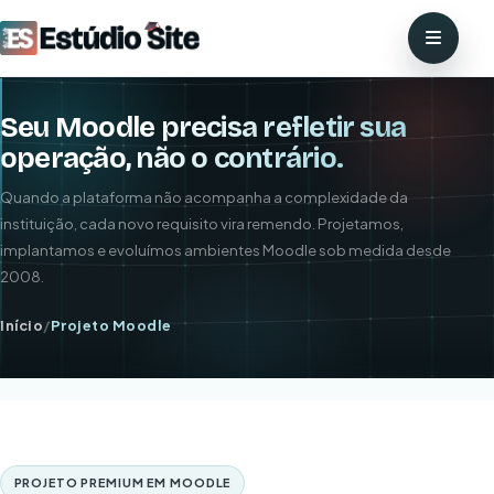
Seu Moodle precisa refletir sua
operação, não o contrário.
Quando a plataforma não acompanha a complexidade da
instituição, cada novo requisito vira remendo. Projetamos,
implantamos e evoluímos ambientes Moodle sob medida desde
2008.
Início
/
Projeto Moodle
PROJETO PREMIUM EM MOODLE