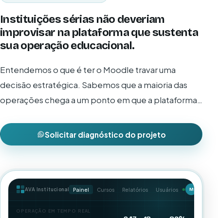
Instituições sérias não deveriam
improvisar na plataforma que sustenta
sua operação educacional.
Entendemos o que é ter o Moodle travar uma
decisão estratégica. Sabemos que a maioria das
operações chega a um ponto em que a plataforma
parou de acompanhar — e esse cenário tem solução
quando o ambiente é tratado como projeto.
Solicitar diagnóstico do projeto
Painel
Cursos
Relatórios
Usuários
AVA Institucional
M
OPERAÇÃO EM TEMPO REAL