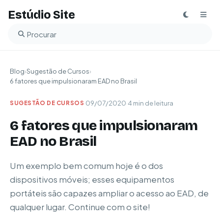
Estúdio Site
Buscar no blog
Blog
›
Sugestão de Cursos
›
6 fatores que impulsionaram EAD no Brasil
·
09/07/2020
·
4 min de leitura
SUGESTÃO DE CURSOS
6 fatores que impulsionaram
EAD no Brasil
Um exemplo bem comum hoje é o dos
dispositivos móveis; esses equipamentos
portáteis são capazes ampliar o acesso ao EAD, de
qualquer lugar. Continue com o site!