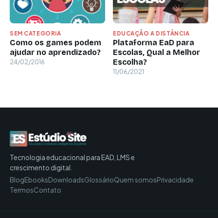
SEM CATEGORIA
EDUCAÇÃO A DISTÂNCIA
Como os games podem
Plataforma EaD para
ajudar no aprendizado?
Escolas, Qual a Melhor
Escolha?
24/02/2016
11/06/2021
Tecnologia educacional para EAD, LMS e
crescimento digital.
Blog
Ebooks
Downloads
Glossário
Quem somos
Privacidade
Termos
Contato