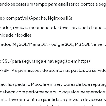
ndo separar um tempo para analisar os pontos a seg
eb compatível (Apache, Nginx ou IIS)
izado (a versão recomendada deve ser aquela homol
nidade Moodle)
dados (MySQL/MariaDB, PostgreSQL, MS SQL Server 
o SSL (para segurança e navegação em https)
/SFTP e permissões de escrita nas pastas do servido
ião, hospedar o Moodle em servidores de boa reputa
e cabeça com performance ou bloqueios inesperados.
to, leve em conta a quantidade prevista de acessos