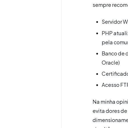
sempre recome
Servidor W
PHP atual
pela comu
Banco de 
Oracle)
Certificad
Acesso FTP
Na minha opin
evita dores d
dimensionamen