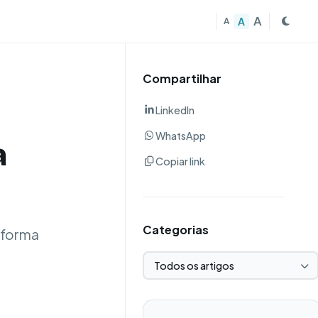
A
A
A
Compartilhar
LinkedIn
WhatsApp
a
Copiar link
Categorias
taforma
Selecionar categoria