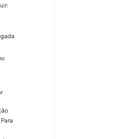
uir:
ogada
ou
r
ção
 Para