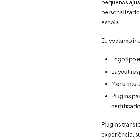
pequenos ajus
personalizado
escola.
Eu costumo ind
Logotipo e
Layout res
Menu intui
Plugins pa
certificad
Plugins transf
experiência, s