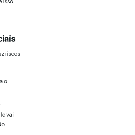
e isso
ciais
z riscos
a o
.
le vai
do