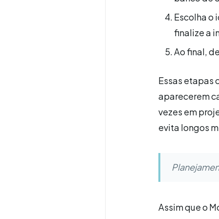
Escolha o i
finalize a 
Ao final, d
Essas etapas c
aparecerem cas
vezes em proje
evita longos m
Planejamen
Assim que o Mo