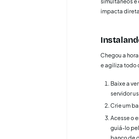
simultâneos e 
impacta diret
Instaland
Chegou a hora 
e agiliza todo
Baixe a ver
servidor u
Crie um ba
Acesse o e
guiá-lo pel
banco de d