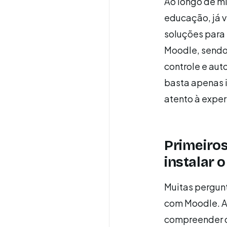
Ao longo de m
educação, já v
soluções para 
Moodle, sendo 
controle e aut
basta apenas i
atento à exper
Primeiros
instalar 
Muitas pergun
com Moodle. A
compreender o 