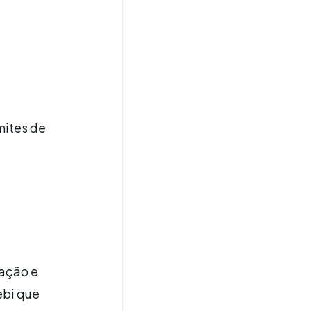
mites de
vação e
ebi que