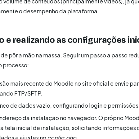
o volume de conteúdos (principalmente vídeos), já qu
amente o desempenho da plataforma.
o e realizando as configurações ini
de pôr a mão na massa. Seguir um passo a passo redu
 o processo:
são mais recente do Moodle no site oficial e envie par
sando FTP/SFTP.
nco de dados vazio, configurando login e permissões
ndereço da instalação no navegador. O próprio Mood
a tela inicial de instalação, solicitando informações 
ados e ajustes no
config.php
.