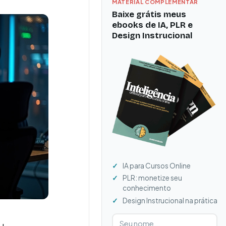
MATERIAL COMPLEMENTAR
Baixe grátis meus
ebooks de IA, PLR e
Design Instrucional
IA para Cursos Online
PLR: monetize seu
conhecimento
Design Instrucional na prática
Digite seu nome
Digite seu e-mail