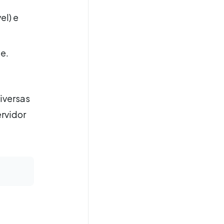
el) e
e.
iversas
ervidor