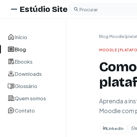
Estúdio Site
Buscar no blog
Início
Blog
›
Moodle [plata
Blog
MOODLE [PLATAFO
Ebooks
Como 
Downloads
plata
Glossário
Quem somos
Aprenda a inst
Moodle com pl
Contato
LinkedIn