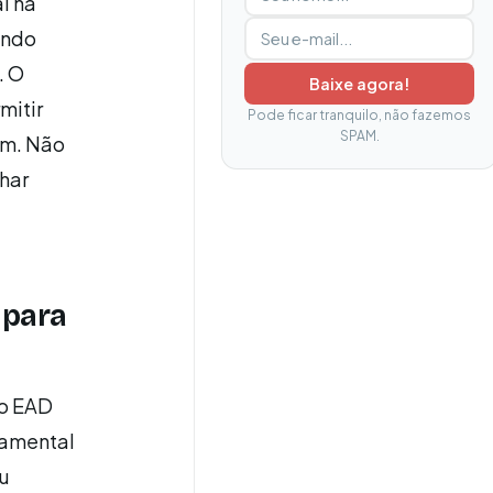
l na
ando
. O
Baixe agora!
mitir
Pode ficar tranquilo, não fazemos
SPAM.
em. Não
har
 para
to EAD
damental
eu