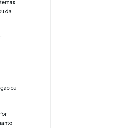
 temas
ou da
:
ação ou
Por
quanto