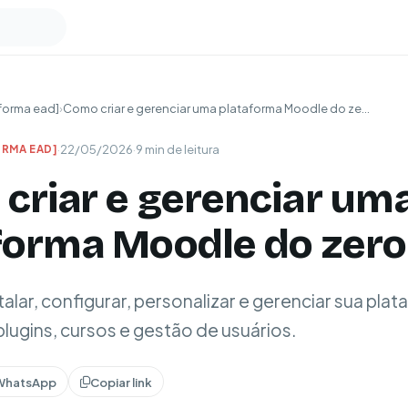
forma ead]
›
Como criar e gerenciar uma plataforma Moodle do ze...
·
22/05/2026
·
9 min de leitura
RMA EAD]
criar e gerenciar um
forma Moodle do zero
alar, configurar, personalizar e gerenciar sua pla
ugins, cursos e gestão de usuários.
WhatsApp
Copiar link