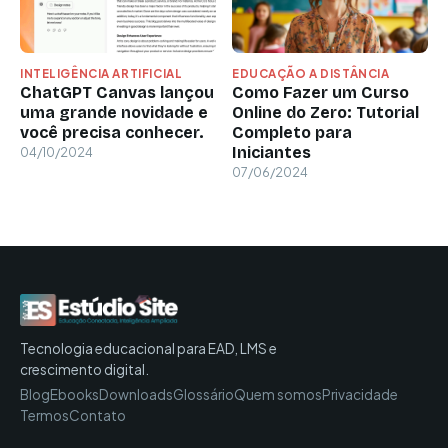
INTELIGÊNCIA ARTIFICIAL
EDUCAÇÃO A DISTÂNCIA
ChatGPT Canvas lançou
Como Fazer um Curso
uma grande novidade e
Online do Zero: Tutorial
você precisa conhecer.
Completo para
Iniciantes
04/10/2024
07/06/2024
Tecnologia educacional para EAD, LMS e
crescimento digital.
Blog
Ebooks
Downloads
Glossário
Quem somos
Privacidade
Termos
Contato