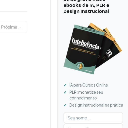
ebooks de IA, PLR e
Design Instrucional
Próxima →
IA para Cursos Online
PLR: monetize seu
conhecimento
Design Instrucional na prática
Digite seu nome
Digite seu e-mail