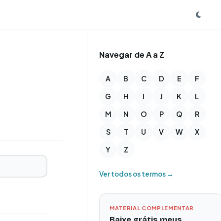
Navegar de A a Z
A
B
C
D
E
F
G
H
I
J
K
L
M
N
O
P
Q
R
S
T
U
V
W
X
Y
Z
Ver todos os termos →
MATERIAL COMPLEMENTAR
Baixe grátis meus