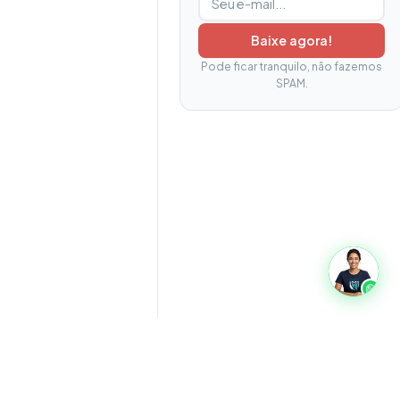
Baixe agora!
Pode ficar tranquilo, não fazemos
SPAM.
oads
Glossário
Quem somos
Privacidade
Termos
Contato