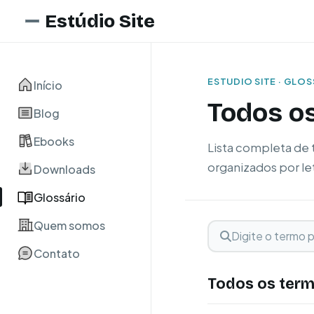
Estúdio Site
ESTUDIO SITE · GLO
Início
Todos o
Blog
Ebooks
Lista completa de 
organizados por let
Downloads
Glossário
Quem somos
Digite o termo para 
Buscar term
Contato
Todos os ter