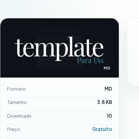
MD
MD
Formato
3.8 KB
Tamanho
10
Downloads
Gratuito
Preço