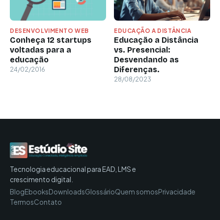
DESENVOLVIMENTO WEB
EDUCAÇÃO A DISTÂNCIA
Conheça 12 startups
Educação a Distância
voltadas para a
vs. Presencial:
educação
Desvendando as
Diferenças.
24/02/2016
28/08/2023
Tecnologia educacional para EAD, LMS e
crescimento digital.
Blog
Ebooks
Downloads
Glossário
Quem somos
Privacidade
Termos
Contato