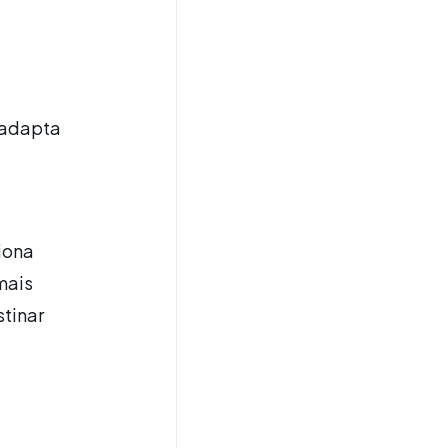
e adapta
ciona
mais
stinar