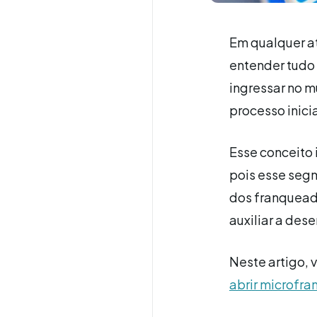
Em qualquer a
entender tudo
ingressar no m
processo inici
Esse conceito 
pois esse seg
dos franquead
auxiliar a des
Neste artigo, 
abrir microfra