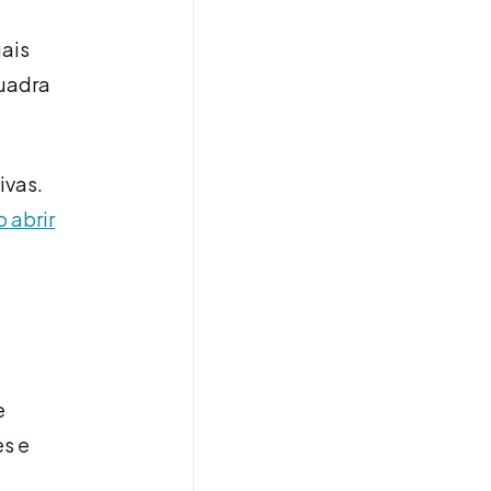
uais
quadra
ivas.
 abrir
e
es e