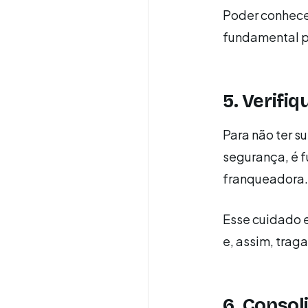
Poder conhece
fundamental pa
5. Verifi
Para não ter s
segurança, é 
franqueadora.
Esse cuidado e
e, assim, traga
6. Consol