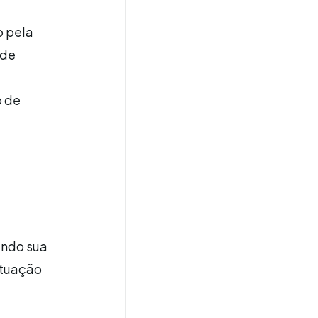
o pela
 de
o de
ando sua
 atuação