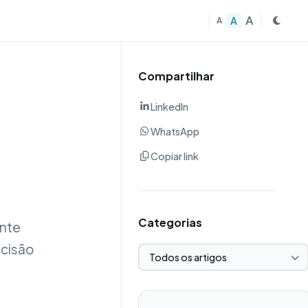
A
A
A
Compartilhar
LinkedIn
WhatsApp
Copiar link
Categorias
ante
ecisão
Selecionar categoria