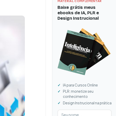
MATERIAL COMPLEMENTAR
Baixe grátis meus
ebooks de IA, PLR e
Design Instrucional
IA para Cursos Online
PLR: monetize seu
conhecimento
Design Instrucional na prática
Digite seu nome
Digite seu e-mail