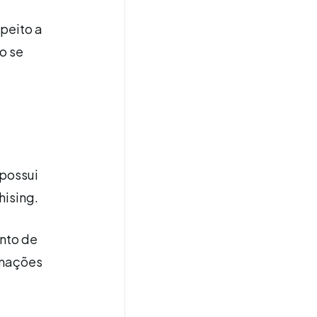
speito a
o se
 possui
hising.
nto de
rmações