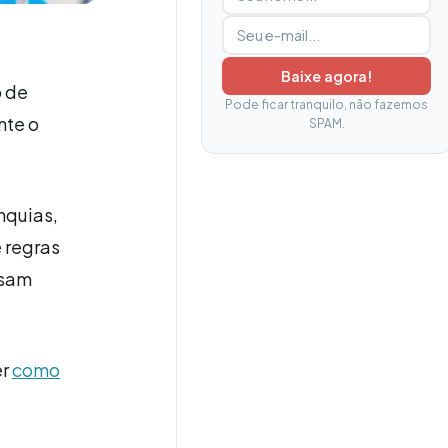
Baixe agora!
o de
Pode ficar tranquilo, não fazemos
nte o
SPAM.
nquias,
 regras
ssam
er
como