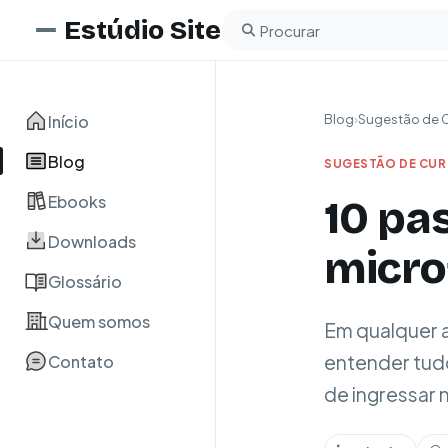
Estúdio Site
Buscar no blog
Início
Blog
›
Sugestão de 
Blog
SUGESTÃO DE CU
Ebooks
10 pa
Downloads
micro
Glossário
Quem somos
Em qualquer 
entender tud
Contato
de ingressar