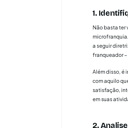
1. Identi
Não basta ter
microfranquia.
a seguir diretr
franqueador – 
Além disso, é 
com aquilo qu
satisfação, in
em suas ativid
2. Analis