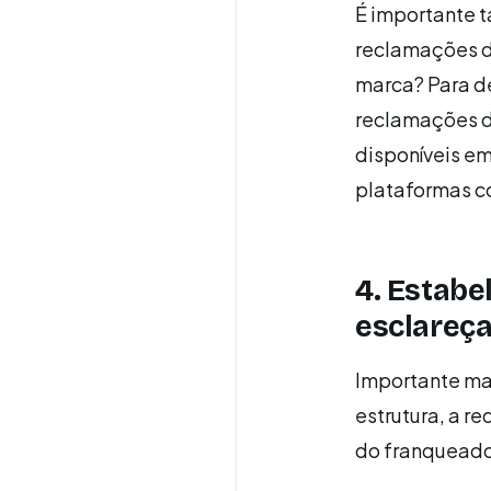
É importante 
reclamações de
marca? Para de
reclamações d
disponíveis em
plataformas c
4. Estabe
esclareça
Importante ma
estrutura, a r
do franqueado