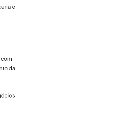
eria é
a com
nto da
gócios