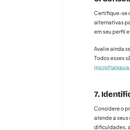
Certifique-se 
alternativas p
em seu perfil e
Avalie ainda s
Todos esses s
microfranquia
7. Identi
Considere o pr
atende a seus 
dificuldades, a