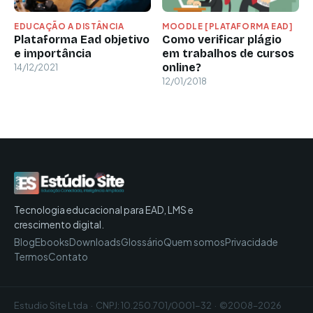
EDUCAÇÃO A DISTÂNCIA
MOODLE [PLATAFORMA EAD]
Plataforma Ead objetivo
Como verificar plágio
e importância
em trabalhos de cursos
online?
14/12/2021
12/01/2018
Tecnologia educacional para EAD, LMS e
crescimento digital.
Blog
Ebooks
Downloads
Glossário
Quem somos
Privacidade
Termos
Contato
Estudio Site Ltda · CNPJ: 10.250.701/0001-32 · ©2008–2026