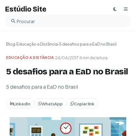
Estúdio Site
Buscar no blog
Blog
›
Educação a Distância
›
5 desafios para a EaD no Brasil
·
24/04/2017
·
4 min de leitura
EDUCAÇÃO A DISTÂNCIA
5 desafios para a EaD no Brasil
5 desafios para a EaD no Brasil
LinkedIn
WhatsApp
Copiar link