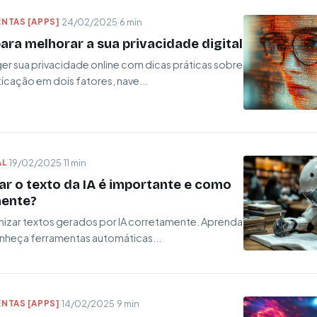
NTAS [APPS]
·
24/02/2025
·
6 min
ara melhorar a sua privacidade digital
 sua privacidade online com dicas práticas sobre
icação em dois fatores, nave...
AL
·
19/02/2025
·
11 min
r o texto da IA é importante e como
mente?
zar textos gerados por IA corretamente. Aprenda
onheça ferramentas automáticas...
NTAS [APPS]
·
14/02/2025
·
9 min