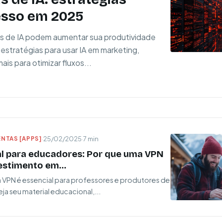
esso em 2025
s de IA podem aumentar sua produtividade
stratégias para usar IA em marketing,
is para otimizar fluxos...
NTAS [APPS]
·
25/02/2025
·
7 min
al para educadores: Por que uma VPN
estimento em...
VPN é essencial para professores e produtores de
ja seu material educacional,...