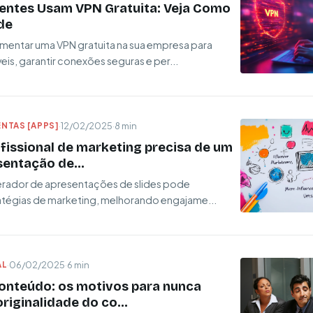
gentes Usam VPN Gratuita: Veja Como
de
entar uma VPN gratuita na sua empresa para
is, garantir conexões seguras e per...
NTAS [APPS]
·
12/02/2025
·
8 min
fissional de marketing precisa de um
entação de...
ador de apresentações de slides pode
ratégias de marketing, melhorando engajame...
AL
·
06/02/2025
·
6 min
conteúdo: os motivos para nunca
iginalidade do co...