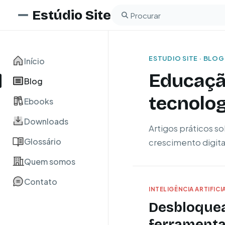
Estúdio Site
Buscar no blog
ESTUDIO SITE · BLOG
Início
Educação
Blog
tecnolog
Ebooks
Downloads
Artigos práticos so
Glossário
crescimento digita
Quem somos
Contato
INTELIGÊNCIA ARTIFICI
Desbloquea
ferramentas