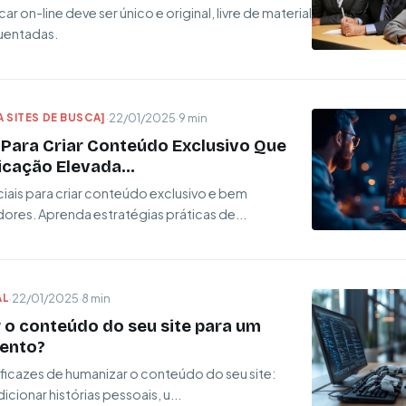
r on-line deve ser único e original, livre de material
uentadas.
 SITES DE BUSCA]
·
22/01/2025
·
9 min
 Para Criar Conteúdo Exclusivo Que
cação Elevada...
iais para criar conteúdo exclusivo e bem
res. Aprenda estratégias práticas de...
AL
·
22/01/2025
·
8 min
o conteúdo do seu site para um
ento?
ficazes de humanizar o conteúdo do seu site:
dicionar histórias pessoais, u...