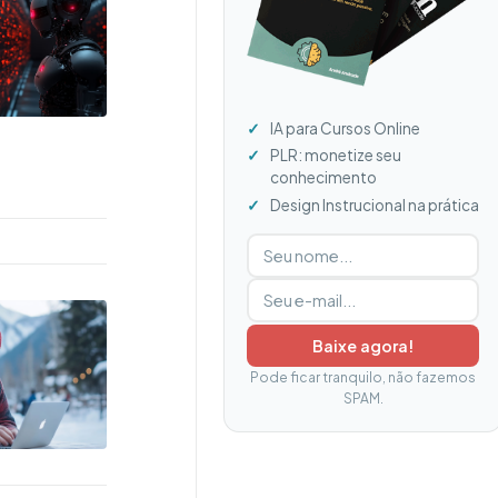
IA para Cursos Online
PLR: monetize seu
conhecimento
Design Instrucional na prática
Digite seu nome
Digite seu e-mail
Baixe agora!
Pode ficar tranquilo, não fazemos
SPAM.