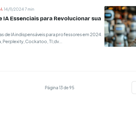
AL
·
14/11/2024
·
7 min
 IA Essenciais para Revolucionar sua
s de IA indispensáveis para professores em 2024.
Perplexity, Cockatoo, Tl;dv...
Página 13 de 95