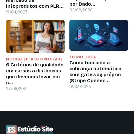
Mercado de
por Dado...
Infoprodutos com PLR...
02/02/2026
19/04/2023
TECNOLOGIA
MOODLE [PLATAFORMA EAD]
Como funciona a
6 Critérios de qualidade
cobrança automática
em cursos a distâncias
com gateway próprio
que devemos levar em
(Stripe Connec...
c...
19/06/2026
29/08/2017