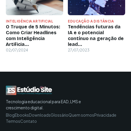
INTELIGÊNCIA ARTIFICIAL
EDUCAÇÃO A DISTÂNCIA
O Truque de 5 Minutos:
Tendências futuras da
Como Criar Headlines
IA ​​​​e o potencial
com Inteligência
contínuo na geração de
Artificia...
lead...
02/07/2024
27/07/2023
Tecnologia educacional para EAD, LMS e
crescimento digital.
Blog
Ebooks
Downloads
Glossário
Quem somos
Privacidade
Termos
Contato