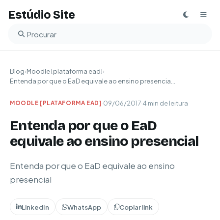
Estúdio Site
Buscar no blog
Blog
›
Moodle [plataforma ead]
›
Entenda por que o EaD equivale ao ensino presencia...
·
09/06/2017
·
4 min de leitura
MOODLE [PLATAFORMA EAD]
Entenda por que o EaD
equivale ao ensino presencial
Entenda por que o EaD equivale ao ensino
presencial
LinkedIn
WhatsApp
Copiar link