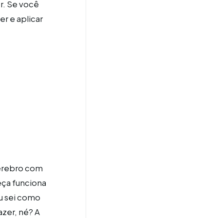
r. Se você
r e aplicar
cérebro com
eça funciona
u sei como
azer, né? A