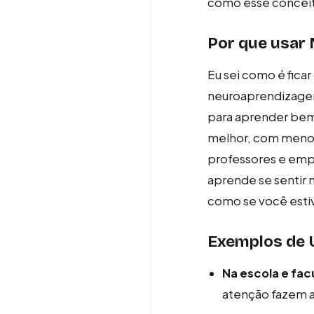
como esse conceit
Por que usar
Eu sei como é ficar
neuroaprendizagem 
para aprender bem
melhor, com menos 
professores e emp
aprende se sentir 
como se você esti
Exemplos de 
Na escola e fac
atenção fazem a