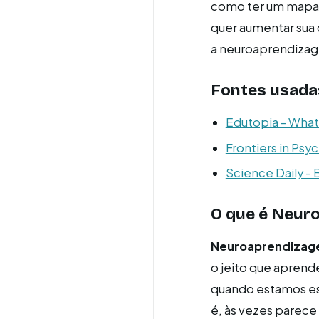
como ter um mapa 
quer aumentar sua 
a neuroaprendizag
Fontes usada
Edutopia - What
Frontiers in Ps
Science Daily - 
O que é Neur
Neuroaprendiza
o jeito que apren
quando estamos es
é, às vezes parece