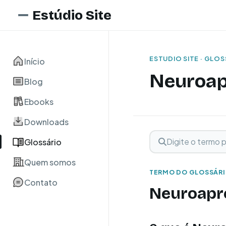
Estúdio Site
ESTUDIO SITE · GLO
Início
Neuroa
Blog
Ebooks
Downloads
Digite o termo para 
Buscar term
Glossário
Quem somos
TERMO DO GLOSSÁR
Contato
Neuroapr