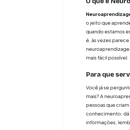
O que é Neur
Neuroaprendiza
o jeito que apren
quando estamos es
é, às vezes parece
neuroaprendizagem 
mais fácil possível.
Para que ser
Você já se pergun
mais? A neuroapren
pessoas que criam 
conhecimento, dá p
informações, lembra