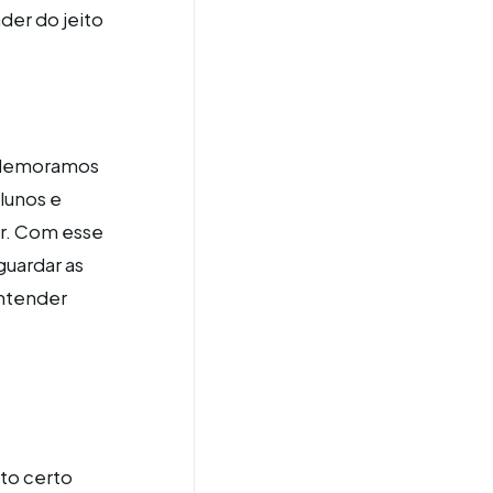
der do jeito
s demoramos
lunos e
er. Com esse
guardar as
entender
to certo