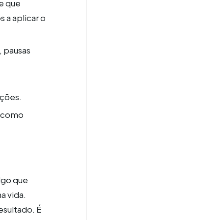
 e que
 a aplicar o
, pausas
ções.
s como
algo que
a vida.
esultado. É