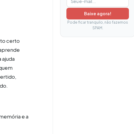
Baixe agora!
Pode ficar tranquilo, não fazemos
SPAM.
to certo
 aprende
 ajuda
 quem
ertido,
do.
 memória e a