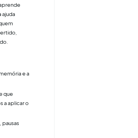
 aprende
 ajuda
 quem
ertido,
do.
 memória e a
 e que
 a aplicar o
, pausas