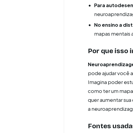
Para autodesen
neuroaprendiza
No ensino a dis
mapas mentais 
Por que isso i
Neuroaprendiza
pode ajudar você a 
Imagina poder estu
como ter um mapa 
quer aumentar sua 
a neuroaprendizag
Fontes usada