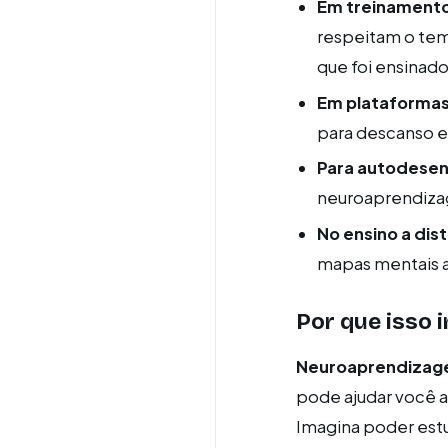
Em treinamento
respeitam o temp
que foi ensinado
Em plataformas 
para descanso e 
Para autodesen
neuroaprendiza
No ensino a dis
mapas mentais 
Por que isso i
Neuroaprendiza
pode ajudar você a 
Imagina poder estu