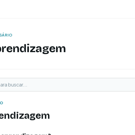
SSÁRIO
prendizagem
buscar
o
IO
endizagem