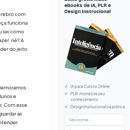
ebooks de IA, PLR e
Design Instrucional
cérebro com
eça funciona
u sei como
azer, né? A
der do jeito
IA para Cursos Online
s demoramos
PLR: monetize seu
lunos e
conhecimento
er. Com esse
Design Instrucional na prática
guardar as
Digite seu nome
Digite seu e-mail
entender