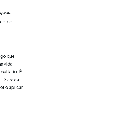
ções.
s como
algo que
a vida.
esultado. É
r. Se você
r e aplicar