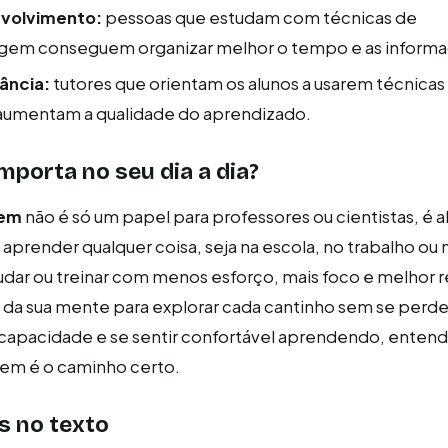
volvimento:
pessoas que estudam com técnicas de
gem conseguem organizar melhor o tempo e as informa
tância:
tutores que orientam os alunos a usarem técnica
aumentam a qualidade do aprendizado.
mporta no seu dia a dia?
gem
não é só um papel para professores ou cientistas, é 
aprender qualquer coisa, seja na escola, no trabalho ou n
dar ou treinar com menos esforço, mais foco e melhor r
da sua mente para explorar cada cantinho sem se perde
capacidade e se sentir confortável aprendendo, entende
em é o caminho certo.
s no texto