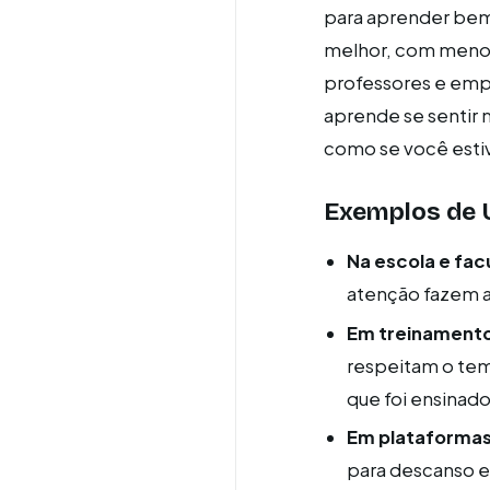
para aprender bem
melhor, com menos 
professores e emp
aprende se sentir 
como se você esti
Exemplos de 
Na escola e fac
atenção fazem a
Em treinamento
respeitam o temp
que foi ensinado
Em plataformas 
para descanso e 