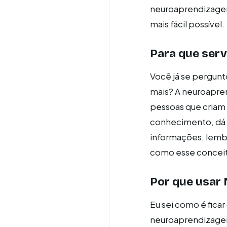
neuroaprendizagem 
mais fácil possível.
Para que ser
Você já se pergun
mais? A neuroapren
pessoas que criam 
conhecimento, dá p
informações, lembra
como esse conceit
Por que usar
Eu sei como é ficar
neuroaprendizagem 