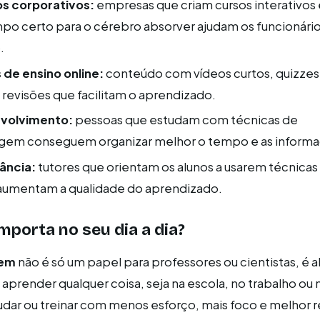
s corporativos:
empresas que criam cursos interativos
o certo para o cérebro absorver ajudam os funcionários
.
de ensino online:
conteúdo com vídeos curtos, quizzes
revisões que facilitam o aprendizado.
volvimento:
pessoas que estudam com técnicas de
gem conseguem organizar melhor o tempo e as informa
tância:
tutores que orientam os alunos a usarem técnica
aumentam a qualidade do aprendizado.
mporta no seu dia a dia?
gem
não é só um papel para professores ou cientistas, é 
aprender qualquer coisa, seja na escola, no trabalho ou n
dar ou treinar com menos esforço, mais foco e melhor r