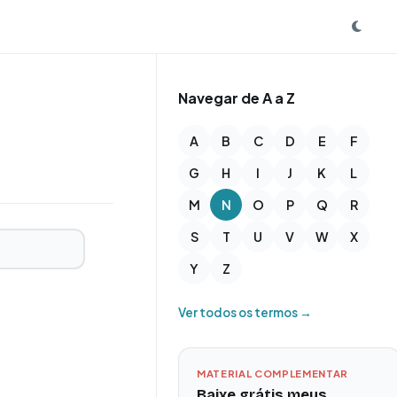
Navegar de A a Z
A
B
C
D
E
F
G
H
I
J
K
L
M
N
O
P
Q
R
S
T
U
V
W
X
Y
Z
Ver todos os termos →
MATERIAL COMPLEMENTAR
Baixe grátis meus