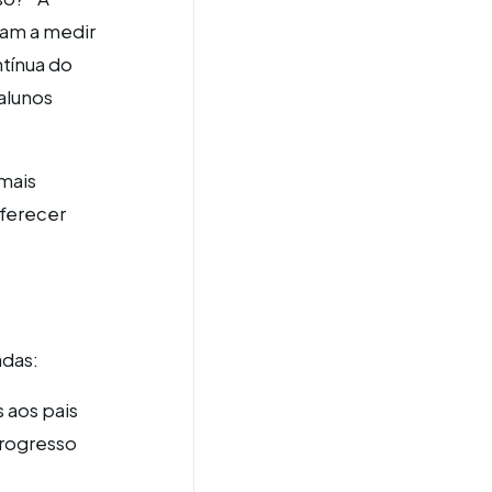
dam a medir
tínua do
 alunos
mais
oferecer
adas:
s aos pais
progresso