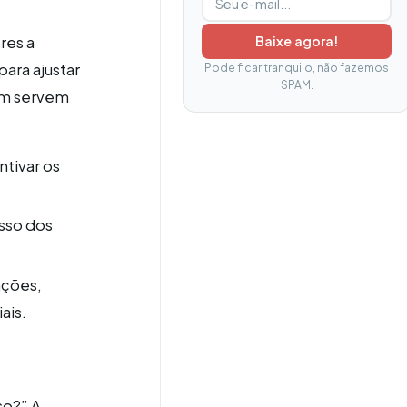
res a
Baixe agora!
ara ajustar
Pode ficar tranquilo, não fazemos
SPAM.
bém servem
ntivar os
sso dos
ações,
ais.
so?” A