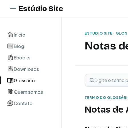
Estúdio Site
ESTUDIO SITE · GLO
Início
Notas d
Blog
Ebooks
Downloads
Digite o termo para 
Buscar term
Glossário
Quem somos
TERMO DO GLOSSÁR
Contato
Notas de 