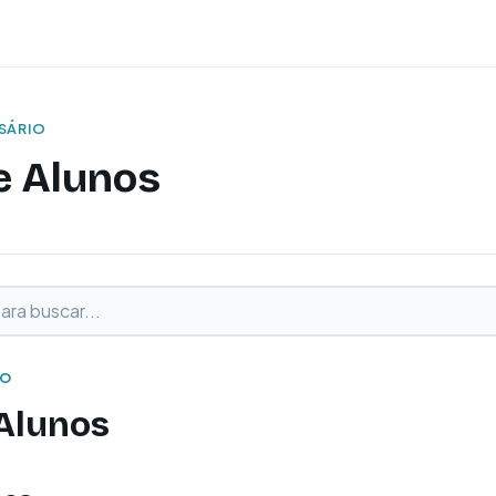
SSÁRIO
e Alunos
buscar
o
IO
Alunos