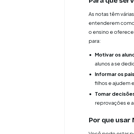
Para que serv
As notas têm vária
entenderem como ca
o ensino e oferece
para:
Motivar os alun
alunos a se ded
Informar os pai
filhos e ajudem 
Tomar decisõe
reprovações e a
Por que usar 
Você pode estar p