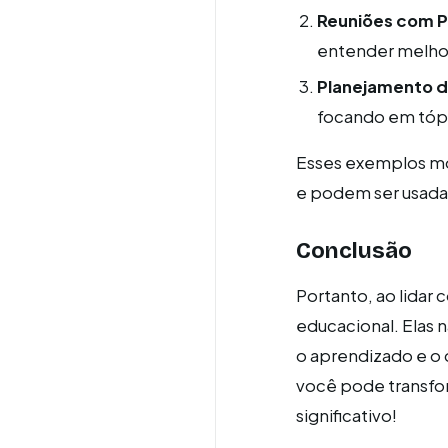
Reuniões com P
entender melhor
Planejamento d
focando em tópi
Esses exemplos mo
e podem ser usadas
Conclusão
Portanto, ao lidar
educacional. Elas 
o aprendizado e o
você pode transfor
significativo!