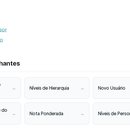
sor
ão
hantes
e
→
Níveis de Hierarquia
→
Novo Usuário
o do
→
Nota Ponderada
→
Níveis de Perso