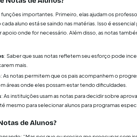
e Notas de Alunos?
s funções importantes. Primeiro, elas ajudam os professo
da aluno está se saindo nas matérias. Isso é essencial p
r apoio onde for necessário. Além disso, as notas tam
os
: Saber que suas notas refletem seu esforço pode ince
icarem mais.
s
: As notas permitem que os pais acompanhem o progre
em áreas onde eles possam estar tendo dificuldades.
s
: As instituições usam as notas para decidir sobre aprov
té mesmo para selecionar alunos para programas especi
Notas de Alunos?
ensando: “Mas por que eu preciso me preocupar com is