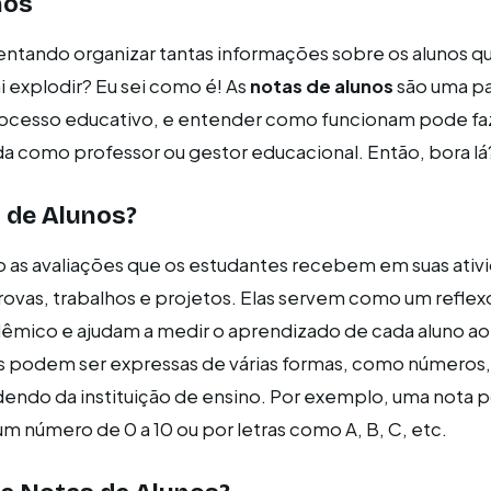
nos
entando organizar tantas informações sobre os alunos q
i explodir? Eu sei como é! As
notas de alunos
são uma p
ocesso educativo, e entender como funcionam pode faz
ida como professor ou gestor educacional. Então, bora lá
 de Alunos?
o as avaliações que os estudantes recebem em suas ativ
ovas, trabalhos e projetos. Elas servem como um reflex
ico e ajudam a medir o aprendizado de cada aluno ao
 podem ser expressas de várias formas, como números, 
endo da instituição de ensino. Por exemplo, uma nota 
m número de 0 a 10 ou por letras como A, B, C, etc.