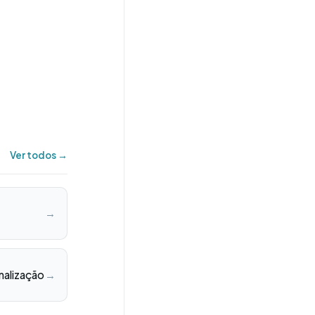
Ver todos →
→
nalização
→