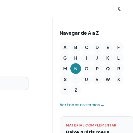
Navegar de A a Z
A
B
C
D
E
F
G
H
I
J
K
L
M
N
O
P
Q
R
S
T
U
V
W
X
Y
Z
Ver todos os termos →
MATERIAL COMPLEMENTAR
Baixe grátis meus