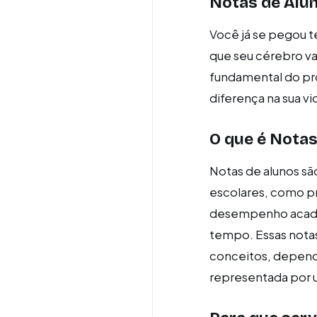
Notas de Alu
Você já se pegou t
que seu cérebro va
fundamental do pr
diferença na sua v
O que é Notas
Notas de alunos sã
escolares, como pr
desempenho acadêm
tempo. Essas notas
conceitos, depend
representada por u