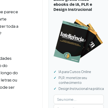
ebooks de IA, PLR e
Design Instrucional
ue parece
arte
er toda a
?
idades
o do
IA para Cursos Online
 longo do
PLR: monetize seu
letras ou
conhecimento
pode ser
Design Instrucional na prática
Digite seu nome
Digite seu e-mail