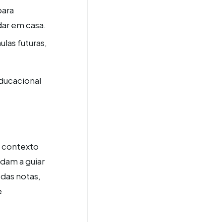
para
ar em casa.
ulas futuras,
ducacional
o contexto
udam a guiar
das notas,
e