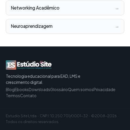
Networking Acadêmico
→
Neuroaprendizagem
→
Tecnologia educacional para EAD, LMS e
crescimento digital.
Blog
Ebooks
Downloads
Glossário
Quem somos
Privacidade
Termos
Contato
Estudio Site Ltda · CNPJ: 10.250.701/0001-32 · ©2008–2026
Todos os direitos reservados.