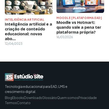
MOODLE [PLATAFORMA EAD]
INTELIGÊNCIA ARTIFICIAL
Moodle vs Hotmart:
Inteligência artificial e a
quando vale a pena ter
criação de conteúdo
plataforma própria?
educacional: novas
16/01/2026
abo...
12/04/2023
Tecnologia educacional para EAD, LMS e
crescimento digital.
Blog
Ebooks
Downloads
Glossário
Quem somos
Privacidade
Termos
Contato