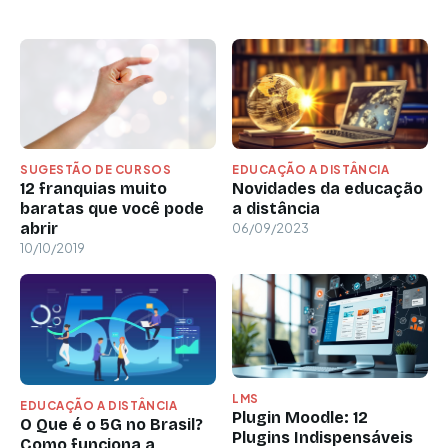
SUGESTÃO DE CURSOS
EDUCAÇÃO A DISTÂNCIA
12 franquias muito
Novidades da educação
baratas que você pode
a distância
abrir
06/09/2023
10/10/2019
LMS
EDUCAÇÃO A DISTÂNCIA
Plugin Moodle: 12
O Que é o 5G no Brasil?
Plugins Indispensáveis
Como funciona a