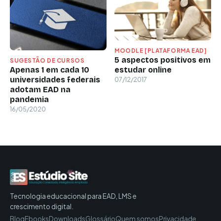
MOODLE [PLATAFORMA EAD]
5 aspectos positivos em
SUGESTÃO DE CURSOS
estudar online
Apenas 1 em cada 10
universidades federais
07/12/2017
adotam EAD na
pandemia
16/05/2020
Tecnologia educacional para EAD, LMS e
crescimento digital.
Blog
Ebooks
Downloads
Glossário
Quem somos
Privacidade