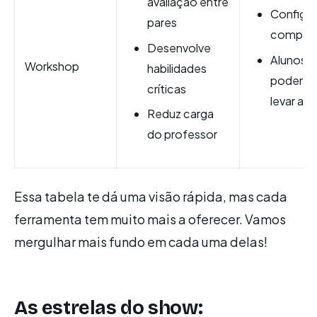
avaliação entre
Configu
pares
comple
Desenvolve
Alunos
Workshop
habilidades
podem 
críticas
levar a s
Reduz carga
do professor
Essa tabela te dá uma visão rápida, mas cada
ferramenta tem muito mais a oferecer. Vamos
mergulhar mais fundo em cada uma delas!
As estrelas do show: