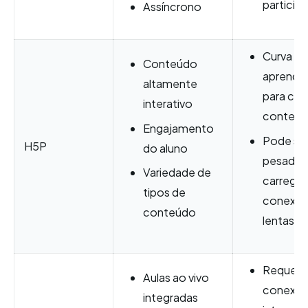
participa
Assíncrono
Curva de
Conteúdo
aprendi
altamente
para cria
interativo
conteú
Engajamento
Pode se
H5P
do aluno
pesado 
Variedade de
carregar
tipos de
conexõ
conteúdo
lentas
Requer 
Aulas ao vivo
conexão
integradas