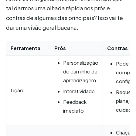
tal darmos uma olhada rápida nos prós e
contras de algumas das principais? Isso vai te
dar uma visão geral bacana:
Ferramenta
Prós
Contras
Personalização
Pode se
do caminho de
complex
aprendizagem
configur
Lição
Interatividade
Requer
planeja
Feedback
cuidado
imediato
Criação 