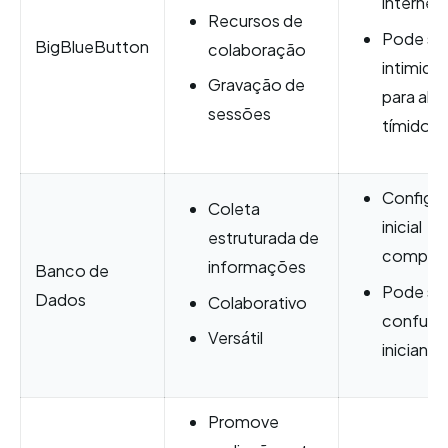
internet
Recursos de
Pode se
BigBlueButton
colaboração
intimida
Gravação de
para alu
sessões
tímidos
Configu
Coleta
inicial
estruturada de
comple
informações
Banco de
Pode se
Dados
Colaborativo
confuso
Versátil
iniciante
Promove