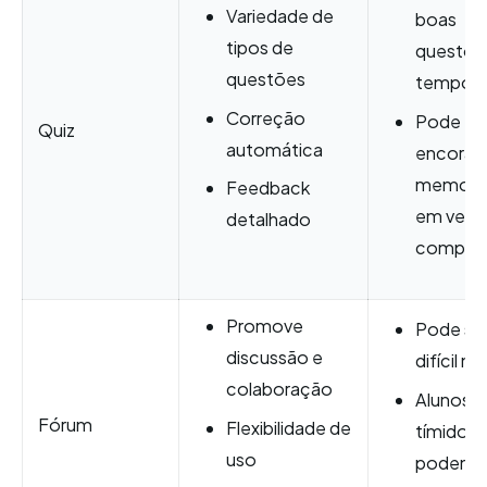
Variedade de
boas
tipos de
questões
questões
tempo
Correção
Pode
Quiz
automática
encoraja
memori
Feedback
em vez 
detalhado
compre
Promove
Pode se
discussão e
difícil m
colaboração
Alunos
Fórum
Flexibilidade de
tímidos
uso
podem 