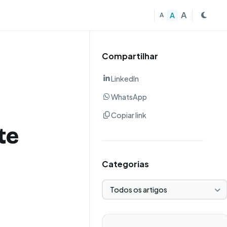
A
A
A
Compartilhar
LinkedIn
WhatsApp
Copiar link
te
Categorias
Selecionar categoria