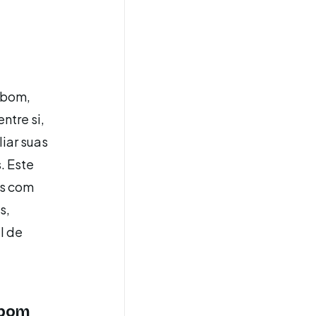
e bom,
ntre si,
iar suas
. Este
os com
s,
l de
 bom