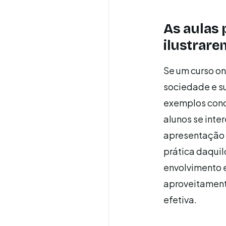
As aulas 
ilustrar
Se um curso on
sociedade e su
exemplos conc
alunos se inte
apresentação 
prática daquil
envolvimento e
aproveitament
efetiva.