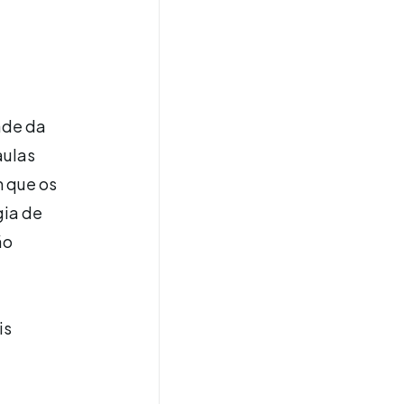
ade da
aulas
m que os
gia de
ão
is