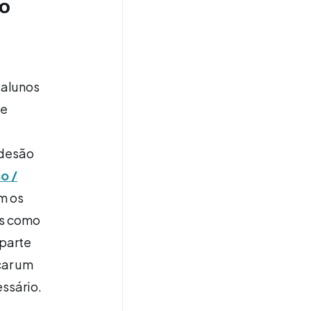
 o
 alunos
te
adesão
o /
m os
as como
 parte
car um
ssário.