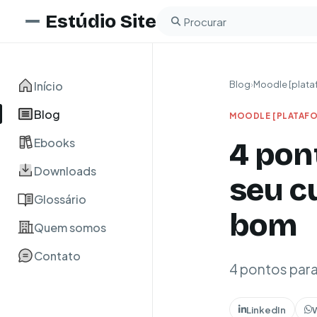
Estúdio Site
Buscar no blog
Início
Blog
›
Moodle [plata
Blog
MOODLE [PLATAFO
Ebooks
4 pon
Downloads
seu c
Glossário
bom
Quem somos
Contato
4 pontos para
LinkedIn