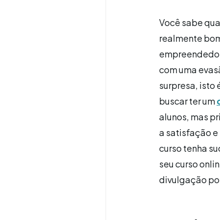
Você sabe quai
realmente bom
empreendedore
com uma evasã
surpresa, isto
buscar ter um
alunos, mas p
a satisfação e
curso tenha su
seu curso onli
divulgação por