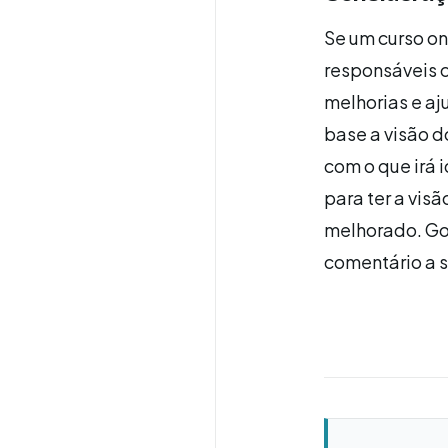
Se um curso o
responsáveis c
melhorias e aj
base a visão do
com o que irá 
para ter a visã
melhorado. Gos
comentário a s