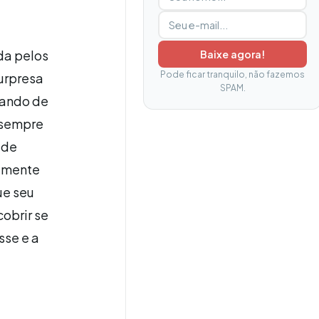
da pelos
Baixe agora!
Pode ficar tranquilo, não fazemos
urpresa
SPAM.
gando de
m sempre
 de
emente
ue seu
obrir se
sse e a