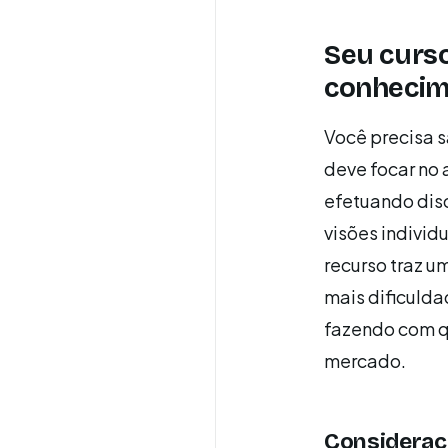
Seu curso
conhecim
Você precisa s
deve focar no 
efetuando dis
visões individ
recurso traz u
mais dificuld
fazendo com q
mercado.
Consideraçõ