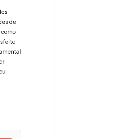
dos
ades de
 como
isfeito
ndamental
er
seu