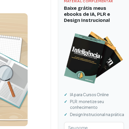
MATERIAL COMPLEMENTAR
Baixe grátis meus
ebooks de IA, PLR e
Design Instrucional
IA para Cursos Online
PLR: monetize seu
conhecimento
Design Instrucional na prática
Digite seu nome
Digite seu e-mail