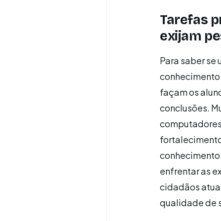
Tarefas p
exijam pe
Para saber se 
conhecimento e
façam os aluno
conclusões. Mu
computadores e
fortalecimento
conhecimento 
enfrentar as e
cidadãos atuan
qualidade de s