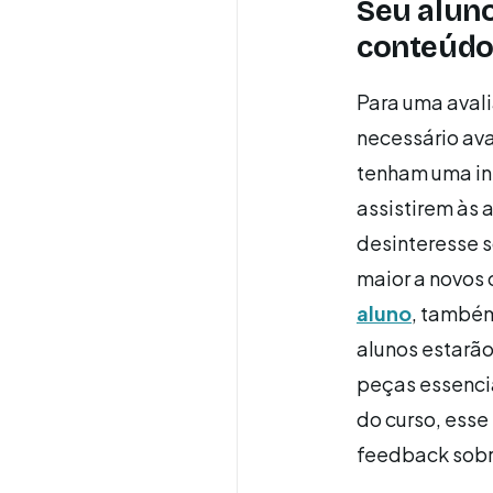
Seu alun
conteúdo 
Para uma avali
necessário ava
tenham uma in
assistirem às 
desinteresse 
maior a novos 
aluno
, também
alunos estarão
peças essenci
do curso, esse
feedback sobre