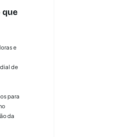
e que
doras e
ndial de
nos para
mo
ção da