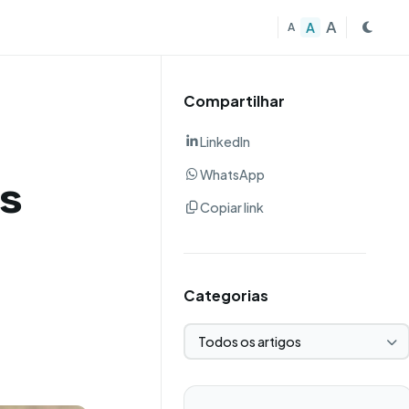
A
A
A
Compartilhar
LinkedIn
WhatsApp
as
Copiar link
Categorias
Selecionar categoria