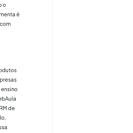
o o
amenta é
 com
rodutos
mpresas
 ensino
WebAula
ORM de
lo,
ssa