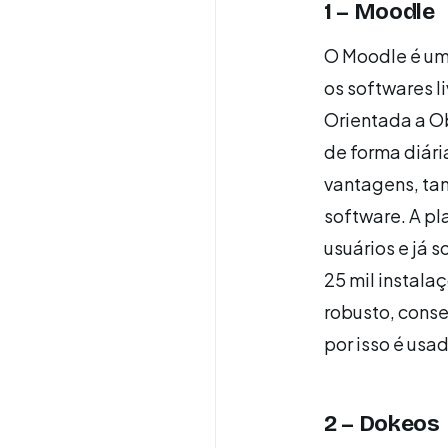
1 – Moodle
O Moodle é um
os softwares 
Orientada a O
de forma diári
vantagens, tan
software. A p
usuários e já 
25 mil instala
robusto, conse
por isso é usa
2 – Dokeos