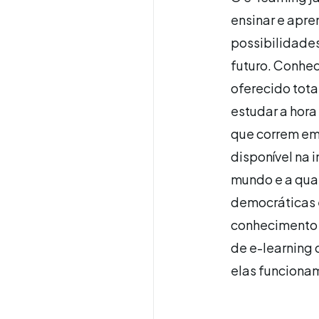
ensinar e apr
possibilidade
futuro. Conhec
oferecido tota
estudar a hora
que correm em 
disponível na 
mundo e a qua
democráticas 
conhecimento e
de e-learning 
elas funciona