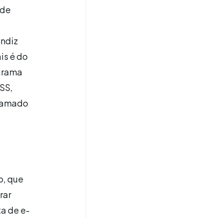
 de
endiz
is é do
ograma
RSS,
gramado
o, que
rar
a de e-