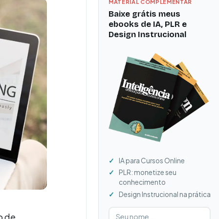
MATERIAL COMPLEMENTAR
Baixe grátis meus
ebooks de IA, PLR e
Design Instrucional
IA para Cursos Online
PLR: monetize seu
conhecimento
Design Instrucional na prática
Digite seu nome
Digite seu e-mail
o de