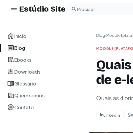
Estúdio Site
Buscar no blog
Início
Blog
›
Moodle [plata
Blog
MOODLE [PLATAFO
Ebooks
Quais
Downloads
de e-
Glossário
Quem somos
Quais as 4 pr
Contato
LinkedIn