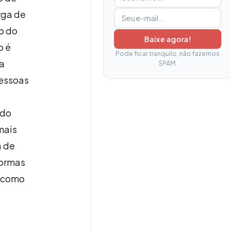
rga de
o do
Baixe agora!
o é
Pode ficar tranquilo, não fazemos
sa
SPAM.
pessoas
 do
mais
a de
formas
r como