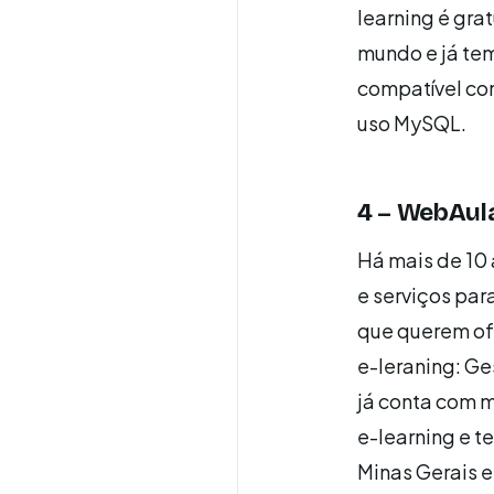
learning é gra
mundo e já tem
compatível co
uso MySQL.
4 – WebAul
Há mais de 10
e serviços par
que querem ofe
e-leraning: Ge
já conta com 
e-learning e t
Minas Gerais e