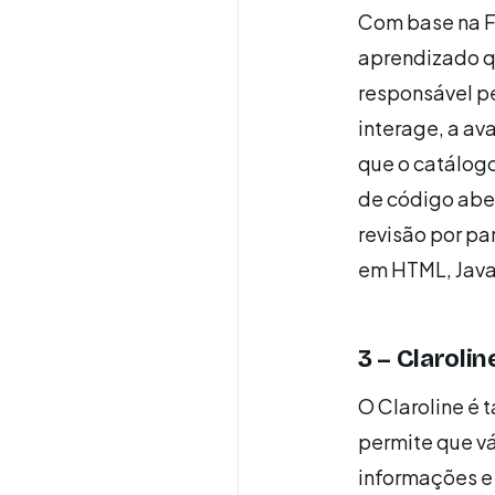
Com base na F
aprendizado q
responsável p
interage, a av
que o catálog
de código aber
revisão por pa
em HTML, Java
3 – Clarolin
O Claroline é
permite que vá
informações e 