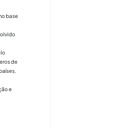
mo base
olvido
elo
eros de
países,
ção e