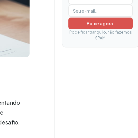
Baixe agora!
Pode ficar tranquilo, não fazemos
SPAM.
tentando
re
desafio.