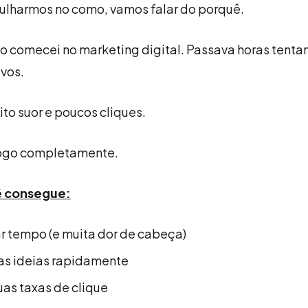
ulharmos no como, vamos falar do porquê.
 comecei no marketing digital. Passava horas tentan
ivos.
to suor e poucos cliques.
jogo completamente.
ê consegue:
 tempo (e muita dor de cabeça)
ias ideias rapidamente
uas taxas de clique