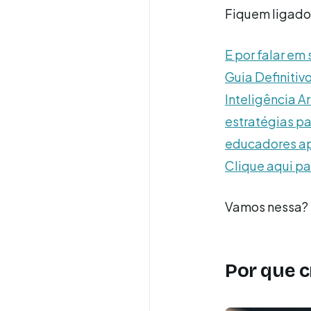
Fiquem ligado
E por falar em
Guia Definitiv
Inteligência Ar
estratégias par
educadores apr
Clique aqui pa
Vamos nessa?
Por que cr