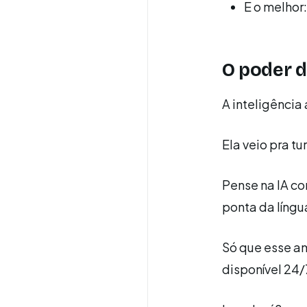
E o melhor:
O poder d
A inteligência 
Ela veio pra tu
Pense na IA c
ponta da língu
Só que esse am
disponível 24/