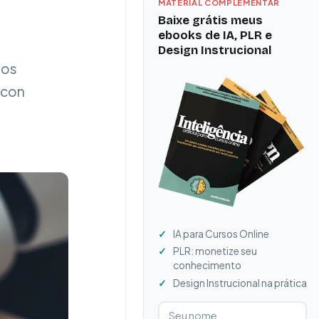
MATERIAL COMPLEMENTAR
Baixe grátis meus
ebooks de IA, PLR e
Design Instrucional
 os
 con
IA para Cursos Online
PLR: monetize seu
conhecimento
Design Instrucional na prática
Digite seu nome
Digite seu e-mail