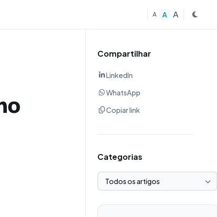
A
A
A
Compartilhar
LinkedIn
WhatsApp
mo
Copiar link
Categorias
Selecionar categoria