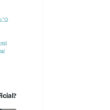
o "O
 mil
ra!
icial?