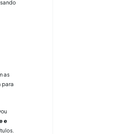
 usando
m as
a para
vou
e e
tulos.