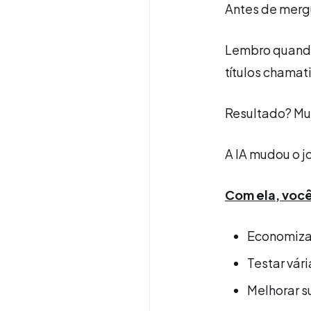
Antes de merg
Lembro quando
títulos chamat
Resultado? Mui
A IA mudou o 
Com ela, voc
Economizar
Testar vár
Melhorar s