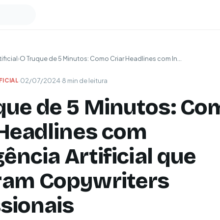
ificial
›
O Truque de 5 Minutos: Como Criar Headlines com In...
·
02/07/2024
·
8 min de leitura
FICIAL
que de 5 Minutos: Co
 Headlines com
gência Artificial que
am Copywriters
ssionais