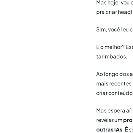
Mas hoje, vou 
pra criar head
Sim, você leu c
E o melhor? Es
tarimbados.
Ao longo dos 
mais recentes
criar conteúdo
Mas espera aí!
revelar um
pro
outras IAs
. É 