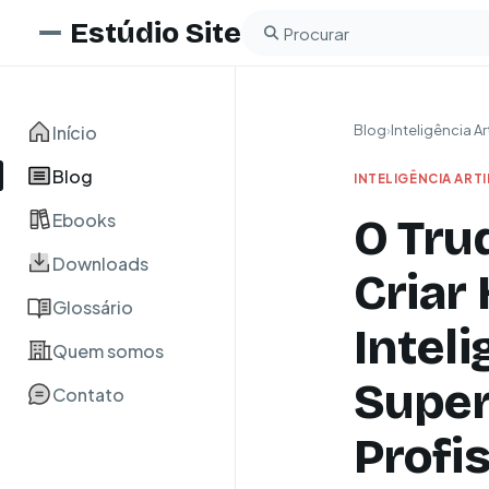
Estúdio Site
Buscar no blog
Início
Blog
›
Inteligência Art
Blog
INTELIGÊNCIA ARTI
Ebooks
O Tru
Downloads
Criar
Glossário
Inteli
Quem somos
Super
Contato
Profi