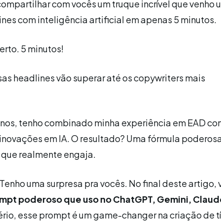
compartilhar com vocês um truque incrível que venho
lines com inteligência artificial em apenas 5 minutos.
erto. 5 minutos!
sas headlines vão superar até os copywriters mais
anos, tenho combinado minha experiência em EAD co
 inovações em IA. O resultado? Uma fórmula poderos
 que realmente engaja.
 Tenho uma surpresa pra vocês. No final deste artigo, 
mpt poderoso que uso no ChatGPT, Gemini, Claud
sério, esse prompt é um game-changer na criação de tí