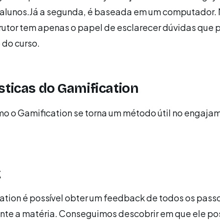
s alunos.Já a segunda, é baseada em um computador.
trutor tem apenas o papel de esclarecer dúvidas que
 do curso.
sticas do Gamification
mo o Gamification se torna um método útil no engaja
k
tion é possível obter um feedback de todos os pass
ante a matéria. Conseguimos descobrir em que ele po