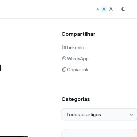
A
A
A
Compartilhar
LinkedIn
WhatsApp
m
Copiar link
Categorias
Selecionar categoria