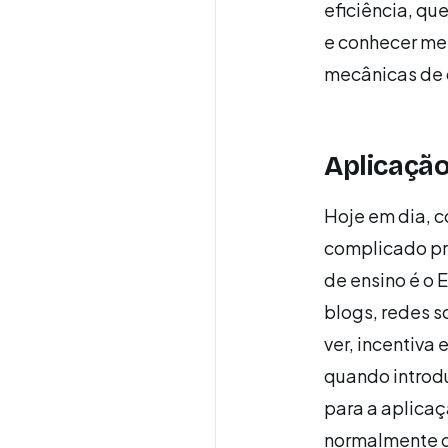
eficiência, qu
e conhecer mel
mecânicas de 
Aplicação
Hoje em dia, c
complicado pr
de ensino é o 
blogs, redes s
ver, incentiva
quando introdu
para a aplicaç
normalmente gu