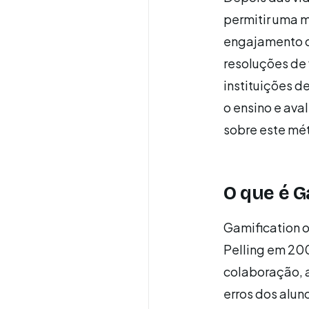
permitir uma 
engajamento 
resoluções de 
instituições 
o ensino e ava
sobre este mé
O que é G
Gamification 
Pelling em 200
colaboração, a
erros dos alun