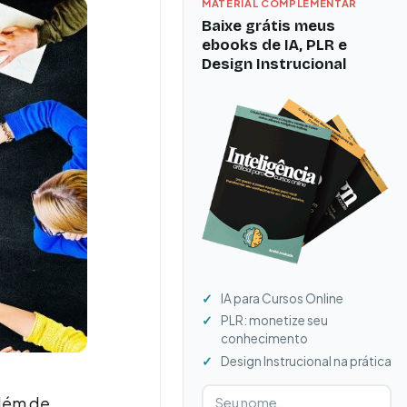
MATERIAL COMPLEMENTAR
Baixe grátis meus
ebooks de IA, PLR e
Design Instrucional
IA para Cursos Online
PLR: monetize seu
conhecimento
Design Instrucional na prática
Digite seu nome
Digite seu e-mail
Além de