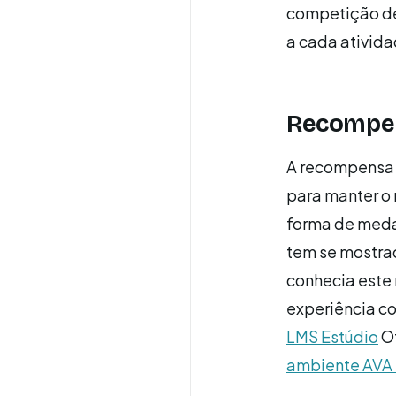
competição de
a cada ativida
Recompe
A recompensa 
para manter o
forma de meda
tem se mostrad
conhecia este
experiência c
LMS Estúdio
Of
ambiente AVA