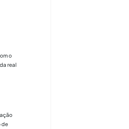
Com o
ida real
 ação
o de