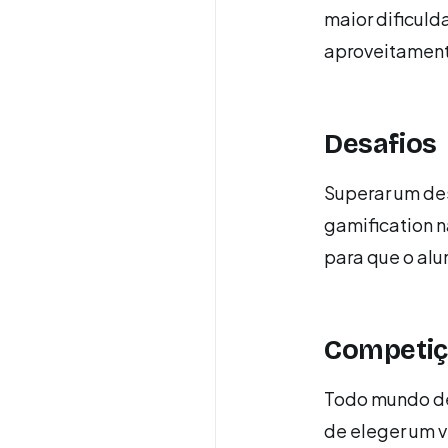
maior dificuld
aproveitament
Desafios
Superar um de
gamification nã
para que o alu
Competi
Todo mundo de
de eleger um v