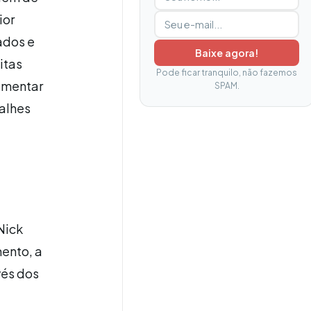
ior
ados e
Baixe agora!
itas
Pode ficar tranquilo, não fazemos
ementar
SPAM.
talhes
Nick
ento, a
vés dos