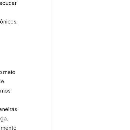
 educar
ônicos.
o meio
de
demos
aneiras
ega,
jamento