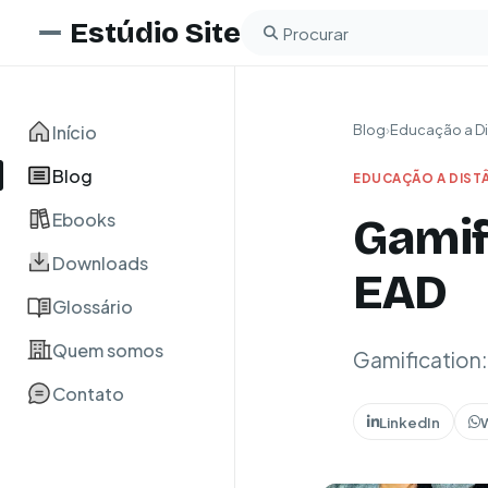
Estúdio Site
Buscar no blog
Início
Blog
›
Educação a Di
Blog
EDUCAÇÃO A DIST
Ebooks
Gamif
Downloads
EAD
Glossário
Quem somos
Gamification
Contato
LinkedIn