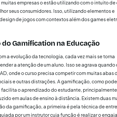
e muitas empresas o estão utilizando com o intuito de
hor seus consumidores. Isso, utilizando elementos e
design de jogos com contextos além dos games eletr
 do Gamification na Educação
om a evolução da tecnologia, cada vez mais se torna
ender a atenção de um aluno. Isso se agrava quando 
EAD, onde o curso precisa competir com muitas abas 
ociais e outras distrações. A gamificação, como po
 e facilita o aprendizado do estudante, principalmente
zido em aulas de ensino à distância. Existem duas m
ão da gamificação, a primeira é pela técnica de entr
iada por um instrutor cuja função é realizar o enga