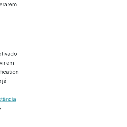
perarem
otivado
vir em
fication
 já
stância
o