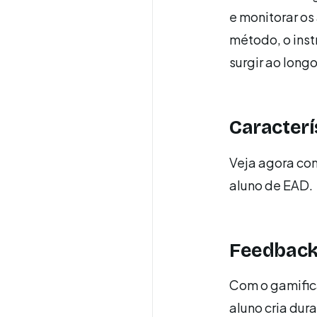
e monitorar o
método, o ins
surgir ao longo
Caracterí
Veja agora co
aluno de EAD.
Feedbac
Com o gamifica
aluno cria dur