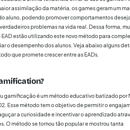
maior assimilação da matéria, os games geram um ma
do aluno, podendo promover comportamentos desej
verdadeiros problemas na vida real. Dessa forma, mu
de EAD estão utilizando este novo método para compl
liar o desempenho dos alunos. Veja abaixo alguns de
todo que promete crescer entre as EADs.
amification?
ou gamificação é um método educativo batizado por 
2. Esse método tem o objetivo de permitir o engajam
guçar a curiosidade e incentivar o aprendizado atra
os. O método se tornou tão popular e mostrou tanta