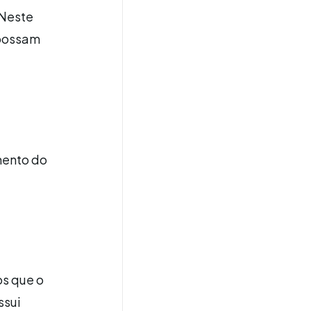
 Neste
 possam
mento do
os que o
ssui