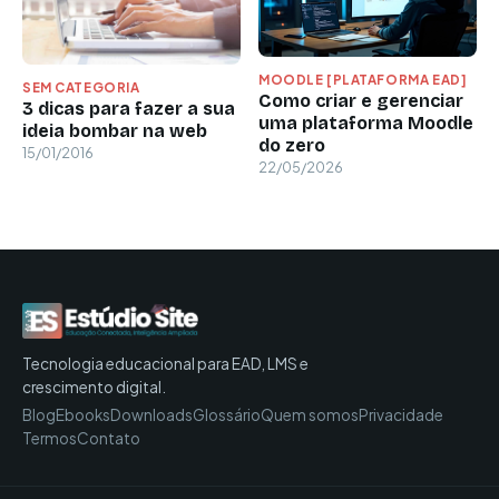
MOODLE [PLATAFORMA EAD]
SEM CATEGORIA
Como criar e gerenciar
3 dicas para fazer a sua
uma plataforma Moodle
ideia bombar na web
do zero
15/01/2016
22/05/2026
Tecnologia educacional para EAD, LMS e
crescimento digital.
Blog
Ebooks
Downloads
Glossário
Quem somos
Privacidade
Termos
Contato