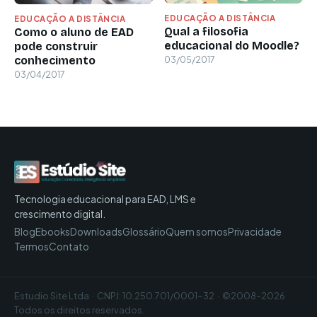
EDUCAÇÃO A DISTÂNCIA
EDUCAÇÃO A DISTÂNCIA
Qual a filosofia
Como o aluno de EAD
educacional do Moodle?
pode construir
conhecimento
03/05/2017
03/04/2017
Tecnologia educacional para EAD, LMS e
crescimento digital.
Blog
Ebooks
Downloads
Glossário
Quem somos
Privacidade
Termos
Contato
Estudio Site Ltda · CNPJ: 10.250.701/0001-32 · ©2008–2026
Todos os direitos reservados.