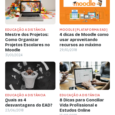
EDUCAÇÃO A DISTÂNCIA
MOODLE [PLATAFORMA EAD]
Mestre dos Projetos:
4 dicas de Moodle como
Como Organizar
usar aproveitando
Projetos Escolares no
recursos ao máximo
Moodle
29/10/2018
31/01/2024
EDUCAÇÃO A DISTÂNCIA
EDUCAÇÃO A DISTÂNCIA
Quais as 4
8 Dicas para Conciliar
desvantagens do EAD?
Vida Profissional e
Estudos Online
23/06/2018