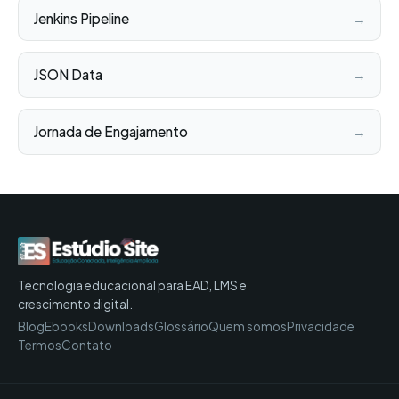
Jenkins Pipeline
→
JSON Data
→
Jornada de Engajamento
→
Tecnologia educacional para EAD, LMS e
crescimento digital.
Blog
Ebooks
Downloads
Glossário
Quem somos
Privacidade
Termos
Contato