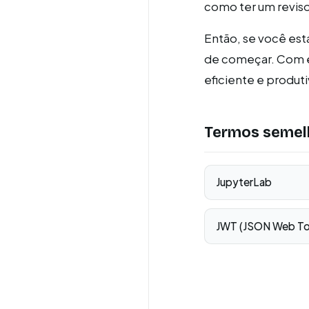
como ter um revisor
Então, se você est
de começar. Com es
eficiente e produti
Termos semel
JupyterLab
JWT (JSON Web To