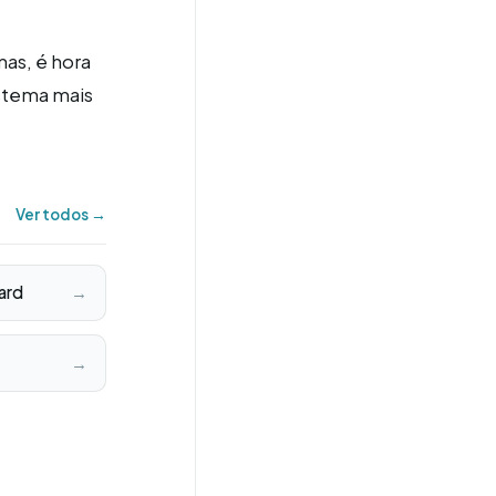
as, é hora
istema mais
Ver todos →
ard
→
→