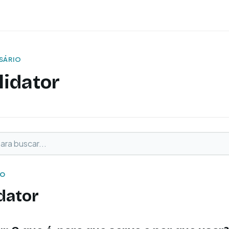
SSÁRIO
lidator
buscar
o
IO
dator