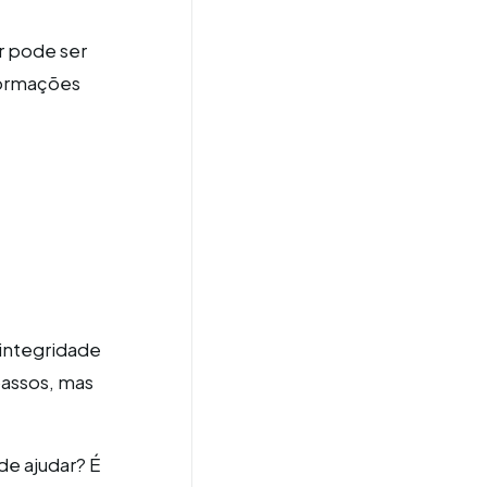
r pode ser
formações
 integridade
passos, mas
de ajudar? É