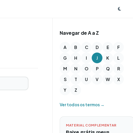
Navegar de A a Z
A
B
C
D
E
F
G
H
I
J
K
L
M
N
O
P
Q
R
S
T
U
V
W
X
Y
Z
Ver todos os termos →
MATERIAL COMPLEMENTAR
Baixe grátis meus