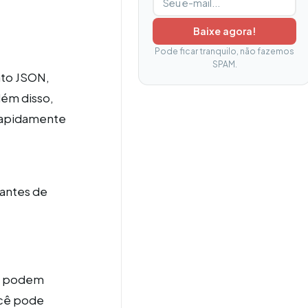
Baixe agora!
Pode ficar tranquilo, não fazemos
SPAM.
ato JSON,
lém disso,
 rapidamente
 antes de
ue podem
ocê pode