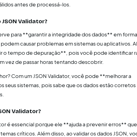
álidos antes de processá-los.
o JSON Validator?
erve para **garantir a integridade dos dados** em form
 podem causar problemas em sistemas ou aplicativos. A
zir o tempo de depuração**, pois você pode identificar
em vez de passar horas tentando descobrir.
lhor? Com um JSON Validator, você pode **melhorar a
os seus sistemas, pois sabe que os dados estão corretos
s.
JSON Validator?
tor é essencial porque ele **ajuda a prevenir erros** q
stemas críticos. Além disso, ao validar os dados JSON, v