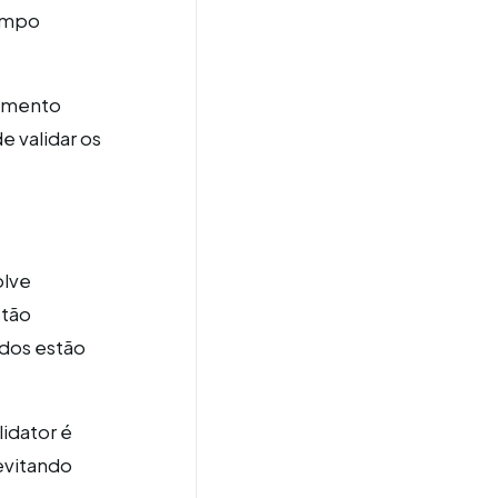
tempo
vimento
e validar os
olve
stão
ados estão
idator é
 evitando