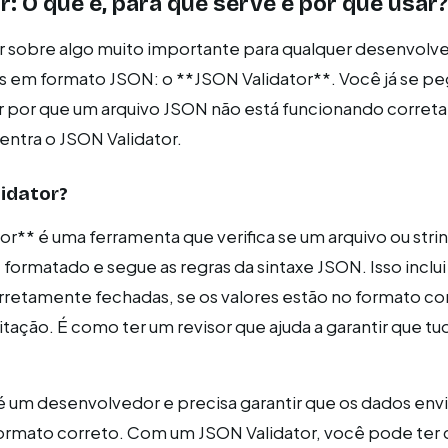
r: O que é, para que serve e por que usar?
ar sobre algo muito importante para qualquer desenvolv
s em formato JSON: o **JSON Validator**. Você já se p
 por que um arquivo JSON não está funcionando corret
entra o JSON Validator.
lidator?
r** é uma ferramenta que verifica se um arquivo ou str
ormatado e segue as regras da sintaxe JSON. Isso inclui 
rretamente fechadas, se os valores estão no formato co
itação. É como ter um revisor que ajuda a garantir que tu
 um desenvolvedor e precisa garantir que os dados env
ormato correto. Com um JSON Validator, você pode ter 