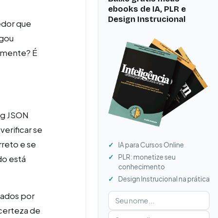
ebooks de IA, PLR e
Design Instrucional
edor que
egou
amente? É
ing JSON
verificar se
rreto e se
IA para Cursos Online
PLR: monetize seu
do está
conhecimento
Design Instrucional na prática
iados por
Digite seu nome
Digite seu e-mail
certeza de