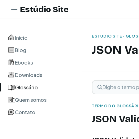
Estúdio Site
ESTUDIO SITE · GLO
Início
JSON Va
Blog
Ebooks
Downloads
Digite o termo para 
Buscar term
Glossário
Quem somos
TERMO DO GLOSSÁR
Contato
JSON Vali