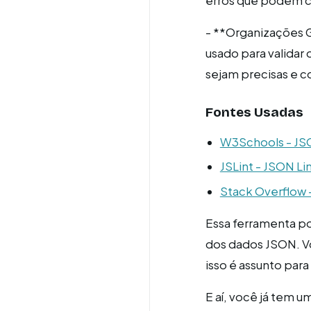
erros que podem c
- **Organizações 
usado para validar
sejam precisas e co
Fontes Usadas
W3Schools - JSO
JSLint - JSON Li
Stack Overflow -
Essa ferramenta po
dos dados JSON. V
isso é assunto para 
E aí, você já tem 