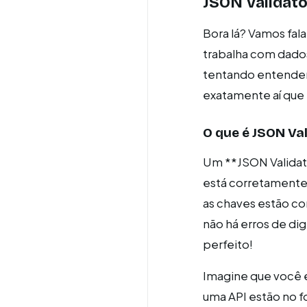
JSON Validato
Bora lá? Vamos fal
trabalha com dado
tentando entender
exatamente aí que 
O que é JSON Va
Um **JSON Validato
está corretamente f
as chaves estão co
não há erros de dig
perfeito!
Imagine que você é
uma API estão no f