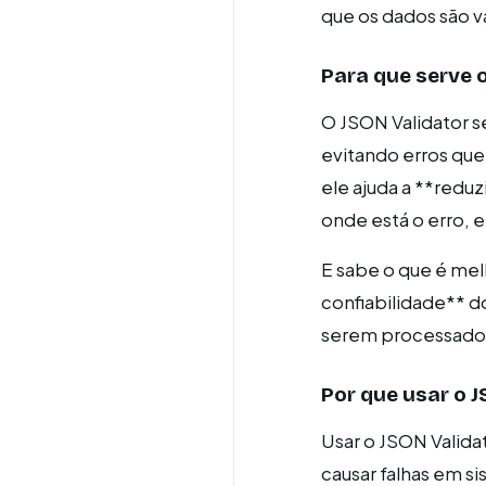
que os dados são v
Para que serve 
O JSON Validator s
evitando erros que
ele ajuda a **redu
onde está o erro, 
E sabe o que é me
confiabilidade** d
serem processado
Por que usar o 
Usar o JSON Valida
causar falhas em si