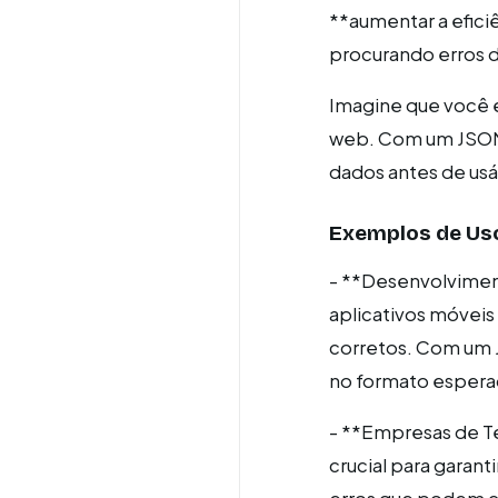
**aumentar a efic
procurando erros d
Imagine que você é
web. Com um JSON V
dados antes de usá
Exemplos de Uso
- **Desenvolvimen
aplicativos móveis
corretos. Com um J
no formato espera
- **Empresas de T
crucial para garan