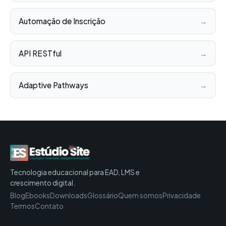
Automação de Inscrição
→
API RESTful
→
Adaptive Pathways
→
Tecnologia educacional para EAD, LMS e
crescimento digital.
Blog
Ebooks
Downloads
Glossário
Quem somos
Privacidade
Termos
Contato