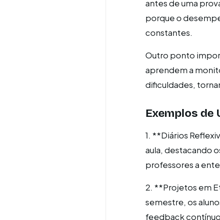
antes de uma prova
porque o desempen
constantes.
Outro ponto import
aprendem a monitor
dificuldades, torn
Exemplos de 
1. **Diários Refle
aula, destacando os
professores a ent
2. **Projetos em E
semestre, os alun
feedback contínuo 