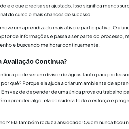
o e o que precisa ser ajustado. Isso significa menos sur
inal do curso e mais chances de sucesso.
omove um aprendizado mais ativo e participativo. O alun
ptor de informações e passa a ser parte do processo, r
enho e buscando melhorar continuamente.
a Avaliação Contínua?
ontínua pode ser um divisor de águas tanto para profess
e por quê? Porque ela ajuda a criar um ambiente de apre
o. Em vez de depender de uma única prova ou trabalho pa
ém aprendeu algo, ela considera todo o esforço e progr
lhor? Ela também reduz a ansiedade! Quem nunca ficou 