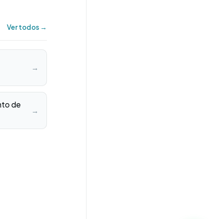
Ver todos →
→
to de
→