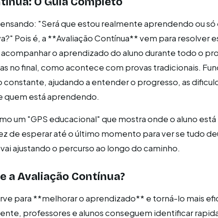
tínua: O Guia Completo
pensando: "Será que estou realmente aprendendo ou s
a?" Pois é, a **Avaliação Contínua** vem para resolver e
e acompanhar o aprendizado do aluno durante todo o pr
nas no final, como acontece com provas tradicionais. F
onstante, ajudando a entender o progresso, as dificul
de quem está aprendendo.
mo um "GPS educacional" que mostra onde o aluno está
vez de esperar até o último momento para ver se tudo deu
 vai ajustando o percurso ao longo do caminho.
e a Avaliação Contínua?
rve para **melhorar o aprendizado** e torná-lo mais efi
ente, professores e alunos conseguem identificar rapi