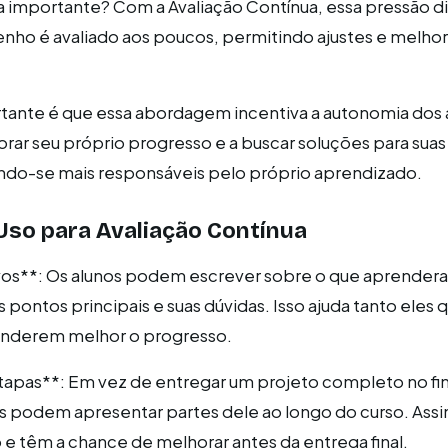
 importante? Com a Avaliação Contínua, essa pressão d
ho é avaliado aos poucos, permitindo ajustes e melhor
ante é que essa abordagem incentiva a autonomia dos a
ar seu próprio progresso e a buscar soluções para suas
ando-se mais responsáveis pelo próprio aprendizado.
Uso para Avaliação Contínua
xivos**: Os alunos podem escrever sobre o que aprende
 pontos principais e suas dúvidas. Isso ajuda tanto eles 
enderem melhor o progresso.
tapas**: Em vez de entregar um projeto completo no fin
os podem apresentar partes dele ao longo do curso. As
e têm a chance de melhorar antes da entrega final.