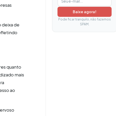
presas
Baixe agora!
Pode ficar tranquilo, não fazemos
o deixa de
SPAM.
efletindo
ores quanto
ndizado mais
ra
esso ao
nervoso