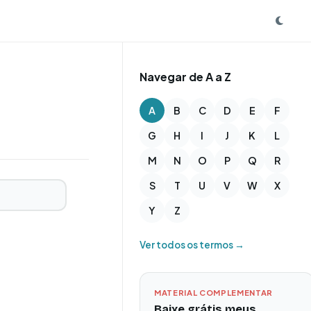
Navegar de A a Z
A
B
C
D
E
F
G
H
I
J
K
L
M
N
O
P
Q
R
S
T
U
V
W
X
Y
Z
Ver todos os termos →
MATERIAL COMPLEMENTAR
Baixe grátis meus