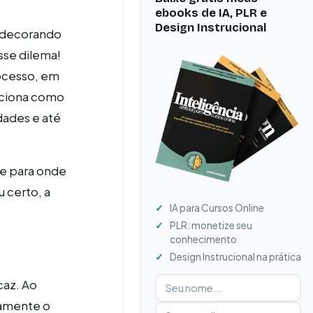
ebooks de IA, PLR e
Design Instrucional
ó decorando
sse dilema!
ocesso, em
unciona como
dades e até
 e para onde
 certo, a
IA para Cursos Online
PLR: monetize seu
conhecimento
Design Instrucional na prática
Digite seu nome
Digite seu e-mail
caz. Ao
damente o