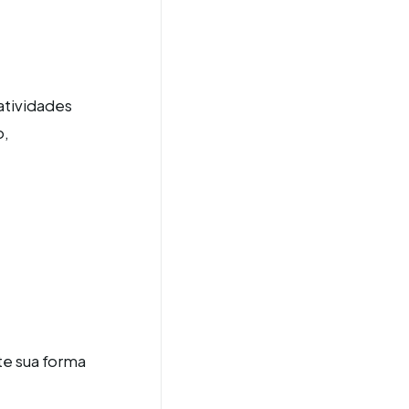
atividades
o,
te sua forma