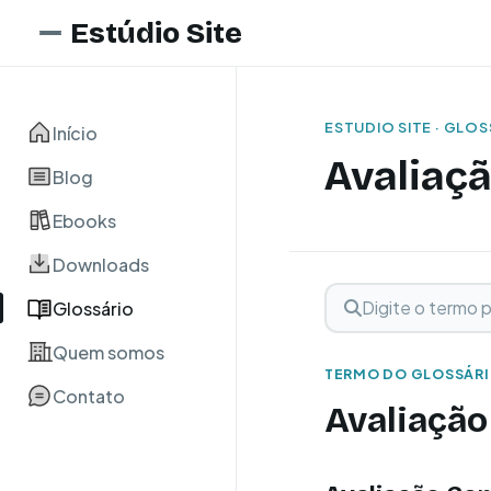
Estúdio Site
ESTUDIO SITE · GLO
Início
Avaliaç
Blog
Ebooks
Downloads
Digite o termo para 
Buscar term
Glossário
Quem somos
TERMO DO GLOSSÁR
Contato
Avaliação