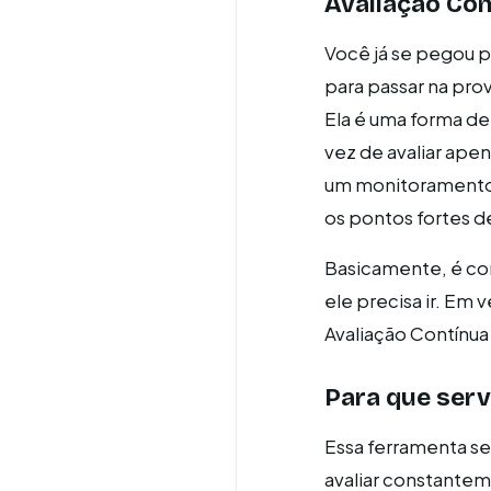
Avaliação Con
Você já se pegou 
para passar na prov
Ela é uma forma d
vez de avaliar ape
um monitoramento c
os pontos fortes 
Basicamente, é co
ele precisa ir. Em 
Avaliação Contínua
Para que serv
Essa ferramenta se
avaliar constantem