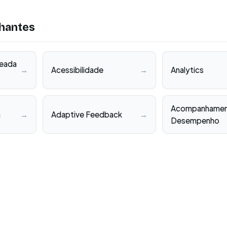
hantes
eada
→
Acessibilidade
→
Analytics
Acompanhamen
a
→
Adaptive Feedback
→
Desempenho