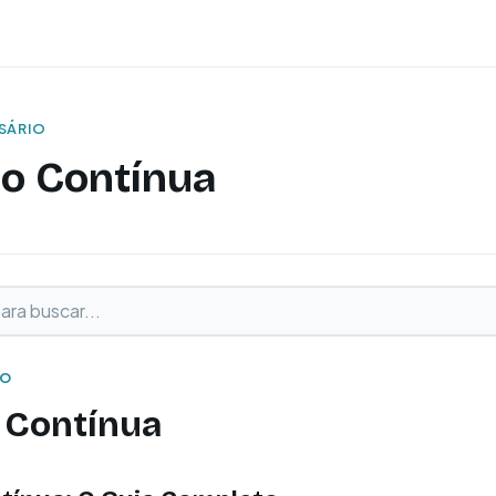
SSÁRIO
ão Contínua
buscar
o
IO
 Contínua