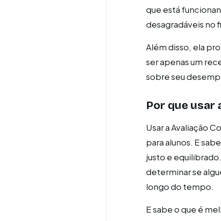
que está funcionand
desagradáveis no f
Além disso, ela pr
ser apenas um rece
sobre seu desemp
Por que usar 
Usar a Avaliação C
para alunos. E sab
justo e equilibrad
determinar se algu
longo do tempo.
E sabe o que é me