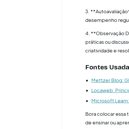
3. **Autoavaliação
desempenho regular
4. **Observação Di
práticas ou discus
criatividade e res
Fontes Usada
Mettzer Blog: G
Locaweb: Princi
Microsoft Learn:
Bora colocar essa
de ensinar ou apre