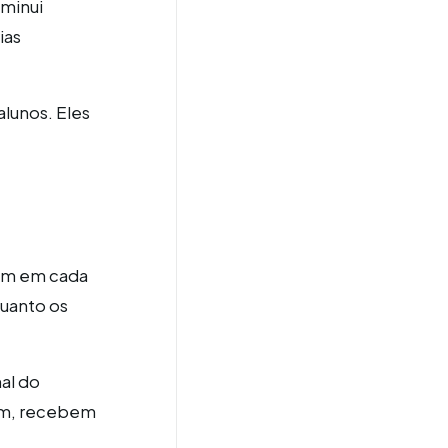
iminui
ias
lunos. Eles
ram em cada
quanto os
al do
sim, recebem