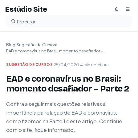
Estúdio Site
Buscar no blog
Blog
›
Sugestão de Cursos
›
EAD e coronavírus no Brasil: momento desafiador –...
·
25/04/2020
·
4 min de leitura
SUGESTÃO DE CURSOS
EAD e coronavírus no Brasil:
momento desafiador – Parte 2
Confira a seguir mais questões relativas à
importância da relação de EAD e coronavírus,
como fizemos na Parte 1 deste artigo. Continue
com o site, fique informado.