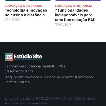
EDUCAÇÃO A DISTÂNCIA
EDUCAÇÃO A DISTÂNCIA
Tecnologia e Inovação
7 funcionalidades
no ensino a distância
indispensáveis para
uma boa solução EAD
22/11/2022
03/01/2019
Tecnologia educacional para EAD, LMS e
crescimento digital.
Blog
Ebooks
Downloads
Glossário
Quem somos
Privacidade
Termos
Contato
Estudio Site Ltda · CNPJ: 10.250.701/0001-32 · ©2008–2026
Todos os direitos reservados.