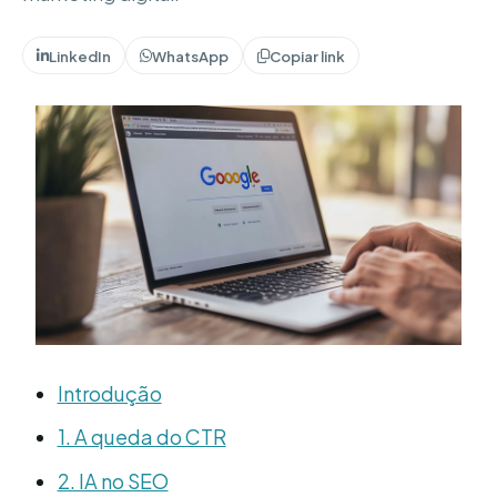
LinkedIn
WhatsApp
Copiar link
Introdução
1. A queda do CTR
2. IA no SEO