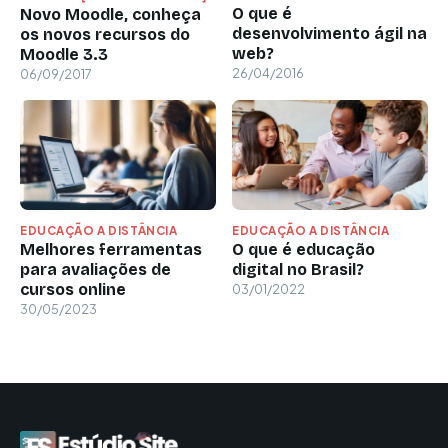
O que é
Novo Moodle, conheça
desenvolvimento ágil na
os novos recursos do
web?
Moodle 3.3
26/04/2016
06/09/2017
EDUCAÇÃO A DISTÂNCIA
EDUCAÇÃO A DISTÂNCIA
Melhores ferramentas
O que é educação
para avaliações de
digital no Brasil?
cursos online
03/01/2022
30/05/2023