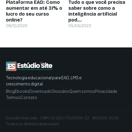
Plataforma EAD: Como
Tudo o que você precisa
aumentar em até 31% o
saber sobre como a
lucro do seu curso
inteligência artificial
online?
pod...
08/12/2020
05/04/2023
Tecnologia educacional para EAD, LMS e
crescimento digital.
Blog
Ebooks
Downloads
Glossário
Quem somos
Privacidade
Termos
Contato
Estudio Site Ltda · CNPJ: 10.250.701/0001-32 · ©2008–2026
Todos os direitos reservados.