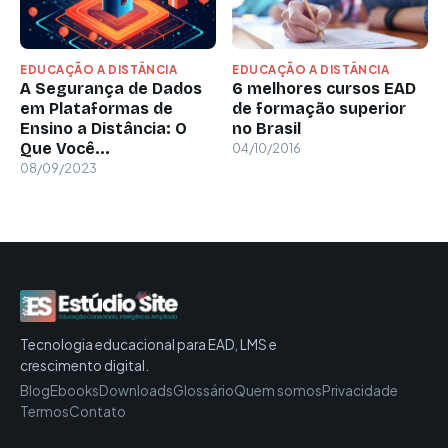
EDUCAÇÃO A DISTÂNCIA
EDUCAÇÃO A DISTÂNCIA
A Segurança de Dados
6 melhores cursos EAD
em Plataformas de
de formação superior
Ensino a Distância: O
no Brasil
Que Você...
04/10/2016
08/09/2023
Tecnologia educacional para EAD, LMS e
crescimento digital.
Blog
Ebooks
Downloads
Glossário
Quem somos
Privacidade
Termos
Contato