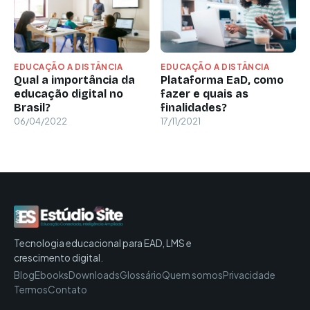
EDUCAÇÃO A DISTÂNCIA
EDUCAÇÃO A DISTÂNCIA
Qual a importância da
Plataforma EaD, como
educação digital no
fazer e quais as
Brasil?
finalidades?
06/04/2022
17/11/2021
Tecnologia educacional para EAD, LMS e
crescimento digital.
Blog
Ebooks
Downloads
Glossário
Quem somos
Privacidade
Termos
Contato