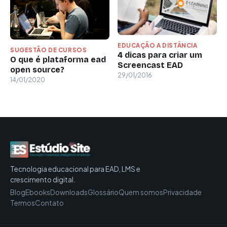
EDUCAÇÃO A DISTÂNCIA
SUGESTÃO DE CURSOS
4 dicas para criar um
O que é plataforma ead
Screencast EAD
open source?
29/01/2016
14/01/2020
Tecnologia educacional para EAD, LMS e
crescimento digital.
Blog
Ebooks
Downloads
Glossário
Quem somos
Privacidade
Termos
Contato