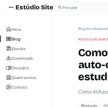
Estúdio Site
Buscar no blog
Início
Blog
›
Moodle [plata
Blog
MOODLE [PLATAFO
Ebooks
Como 
Downloads
auto-
Glossário
estud
Quem somos
Contato
Como AVA pod
LinkedIn