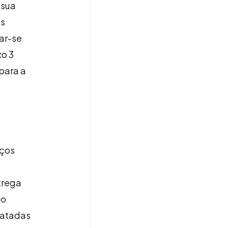
 sua
os
ar-se
xo 3
para a
aços
trega
do
datadas