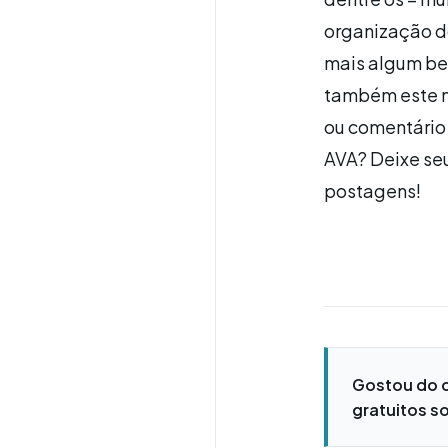
organização do
mais algum be
também este m
ou comentário
AVA? Deixe se
postagens!
Gostou do 
gratuitos so