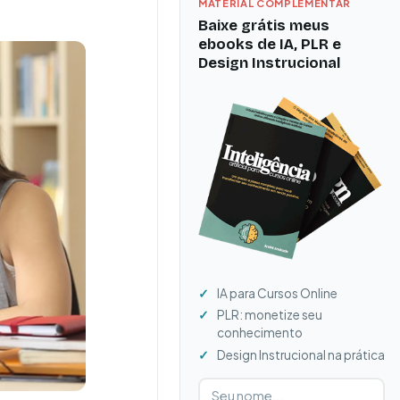
MATERIAL COMPLEMENTAR
Baixe grátis meus
ebooks de IA, PLR e
Design Instrucional
IA para Cursos Online
PLR: monetize seu
conhecimento
Design Instrucional na prática
Digite seu nome
Digite seu e-mail