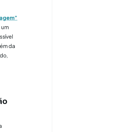
zagem”
é um
ssível
lém da
udo,
ão
a