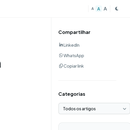
A
A
A
Compartilhar
LinkedIn
WhatsApp
a
Copiar link
Categorias
Selecionar categoria