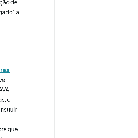
ação de
igado” a
área
ver
 AVA.
as, o
nstruir
pre que