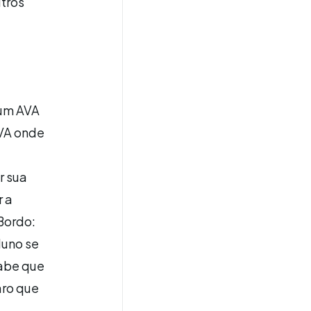
tros
 um AVA
AVA onde
r sua
r a
Bordo:
luno se
abe que
aro que