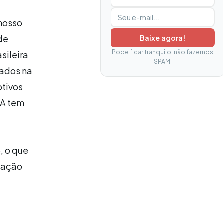
nosso
de
Baixe agora!
Pode ficar tranquilo, não fazemos
sileira
SPAM.
lados na
otivos
VA tem
, o que
lação