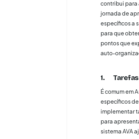
contribui par
jornada de apr
específicos a 
para que obten
pontos que exp
auto-organiza
1. Tarefas
É comum em Am
específicos de
implementar ta
para apresenta
sistema AVA aj