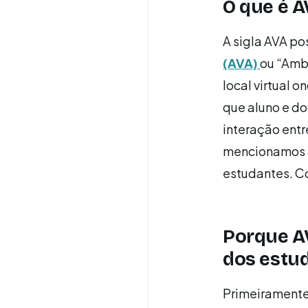
O que é A
A sigla AVA po
(AVA)
ou “Amb
local virtual 
que aluno e d
interação entr
mencionamos a
estudantes. Co
Porque AV
dos estu
Primeiramente