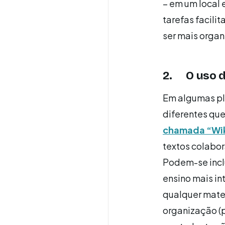
– em um local 
tarefas facili
ser mais organ
2. O uso d
Em algumas pl
diferentes qu
chamada “Wi
textos colabor
Podem-se inclu
ensino mais in
qualquer mater
organização (