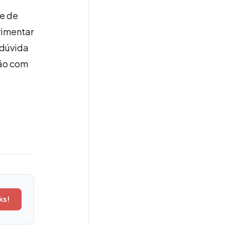
be de
rimentar
 dúvida
ção com
ks!