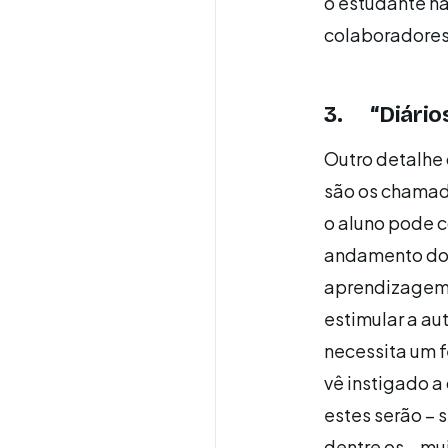
o estudante n
colaboradores 
3. “Diário
Outro detalhe
são os chamad
o aluno pode 
andamento do c
aprendizagem.
estimular a au
necessita um f
vê instigado a
estes serão – 
dentre os – mu