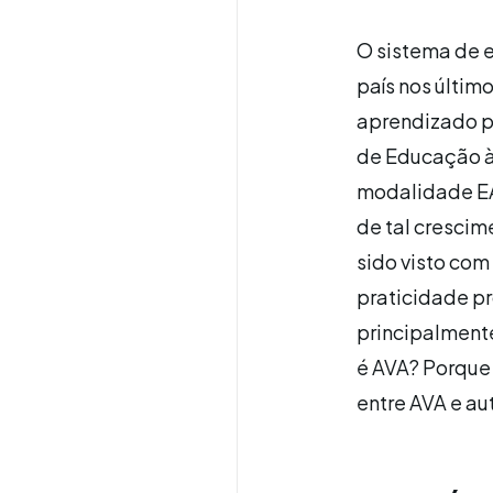
O sistema de 
país nos últim
aprendizado p
de Educação à 
modalidade EA
de tal crescim
sido visto com
praticidade pr
principalmente
é AVA? Porque
entre AVA e a