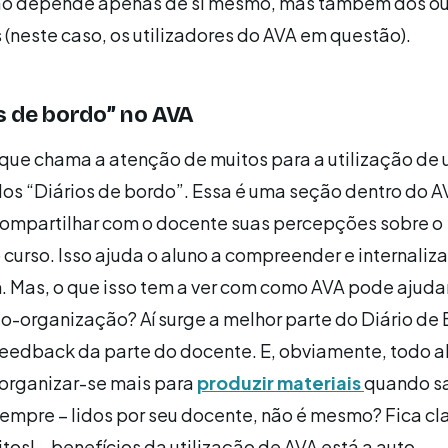
ão depende apenas de si mesmo, mas também dos ou
(neste caso, os utilizadores do AVA em questão).
s de bordo” no AVA
 que chama a atenção de muitos para a utilização de
os “Diários de bordo”. Essa é uma seção dentro do 
compartilhar com o docente suas percepções sobre o
urso. Isso ajuda o aluno a compreender e internaliza
 Mas, o que isso tem a ver com como AVA pode ajuda
to-organização? Aí surge a melhor parte do Diário de 
eedback da parte do docente. E, obviamente, todo a
 organizar-se mais para
produzir materiais
quando s
sempre – lidos por seu docente, não é mesmo? Fica cl
itos! – benefícios da utilização de AVA está a auto-