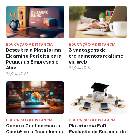
EDUCAÇÃO A DISTÂNCIA
EDUCAÇÃO A DISTÂNCIA
Descubra a Plataforma
3 vantagens de
Elearning Perfeita para
treinamentos realtime
Pequenas Empresas e
via web
Alav...
27/04/2016
27/04/2023
EDUCAÇÃO A DISTÂNCIA
EDUCAÇÃO A DISTÂNCIA
Como o Conhecimento
Plataforma EaD:
Científico e Tecnologias
Evolução do Sistema de