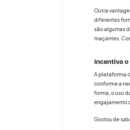
Outra vantagem
diferentes for
são algumas da
maçantes. Com 
Incentiva 
A plataforma 
conforme a ne
forma, o uso d
engajamento d
Gostou de sabe