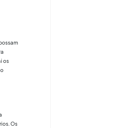
 possam
ra
i os
do
a
rios. Os