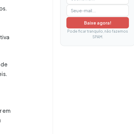
os.
Baixe agora!
Pode ficar tranquilo, não fazemos
tiva
SPAM.
 de
is.
ir em
u