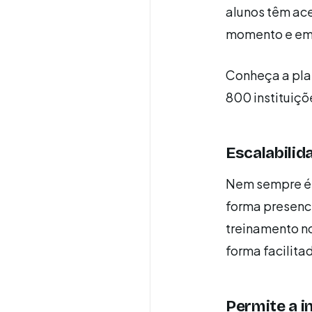
alunos têm ac
momento e em 
Conheça a plat
800 instituiçõ
Escalabilid
Nem sempre é p
forma presenci
treinamento n
forma facilita
Permite a i