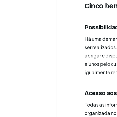
Cinco ben
Possibilida
Há uma demand
ser realizados
abrigar e disp
alunos pelo cu
igualmente re
Acesso aos
Todas as infor
organizada no 