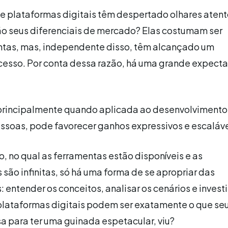
e plataformas digitais têm despertado olhares atent
são seus diferenciais de mercado? Elas costumam ser
intas, mas, independente disso, têm alcançado um
cesso. Por conta dessa razão, há uma grande expecta
 principalmente quando aplicada ao desenvolvimento
ssoas, pode favorecer ganhos expressivos e escaláve
, no qual as ferramentas estão disponíveis e as
 são infinitas, só há uma forma de se apropriar das
 entender os conceitos, analisar os cenários e invest
plataformas digitais podem ser exatamente o que se
a para ter uma guinada espetacular, viu?