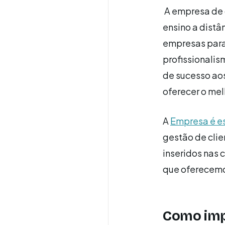
A empresa de
ensino a distâ
empresas para
profissionali
de sucesso ao
oferecer o mel
A
Empresa é e
gestão de clie
inseridos nas 
que oferecemos
Como imp