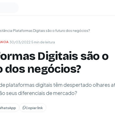
stância
›
Plataformas Digitais são o futuro dos negócios?
·
30/03/2022
·
5 min de leitura
ÂNCIA
formas Digitais são o
o dos negócios?
e plataformas digitais têm despertado olhares a
 são seus diferenciais de mercado?
WhatsApp
Copiar link