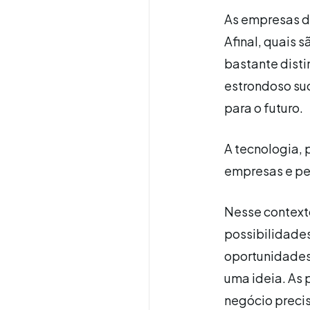
As empresas d
Afinal, quais 
bastante dist
estrondoso su
para o futuro.
A tecnologia,
empresas e pe
Nesse contexto
possibilidades
oportunidades:
uma ideia. As 
negócio precis