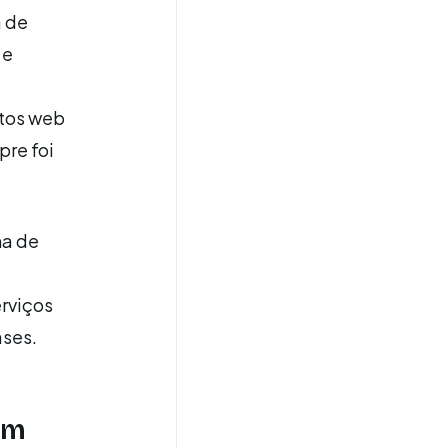
 de
 e
etos web
pre foi
ma de
erviços
ases.
em