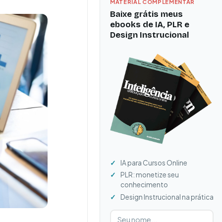
MATERIAL COMPLEMENTAR
Baixe grátis meus
ebooks de IA, PLR e
Design Instrucional
IA para Cursos Online
PLR: monetize seu
conhecimento
Design Instrucional na prática
Digite seu nome
Digite seu e-mail