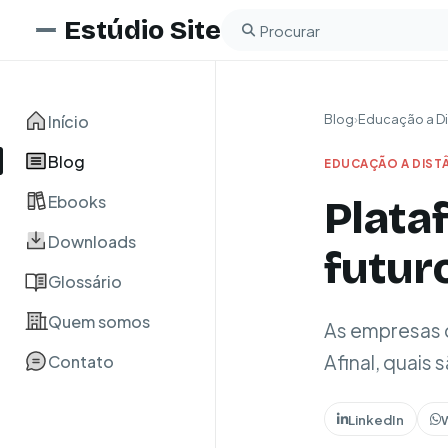
Estúdio Site
Buscar no blog
Início
Blog
›
Educação a Di
Blog
EDUCAÇÃO A DIST
Ebooks
Plata
Downloads
futur
Glossário
Quem somos
As empresas d
Afinal, quais
Contato
LinkedIn