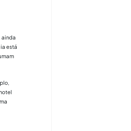
, ainda
ia está
stumam
plo,
hotel
uma