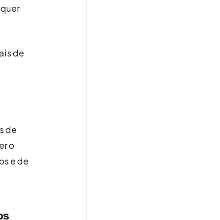
lquer
ais de
s de
er o
os e de
os