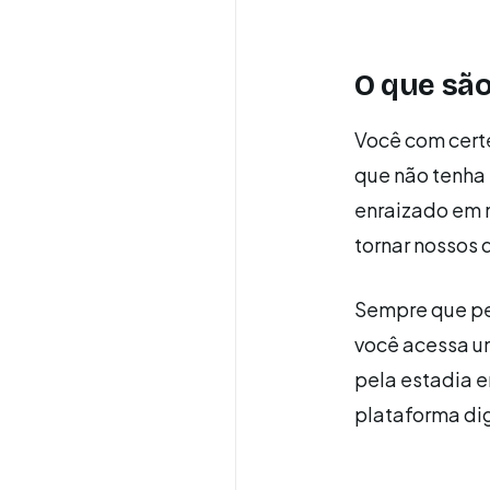
O que são
Você com certe
que não tenha 
enraizado em 
tornar nossos 
Sempre que pe
você acessa um
pela estadia 
plataforma dig