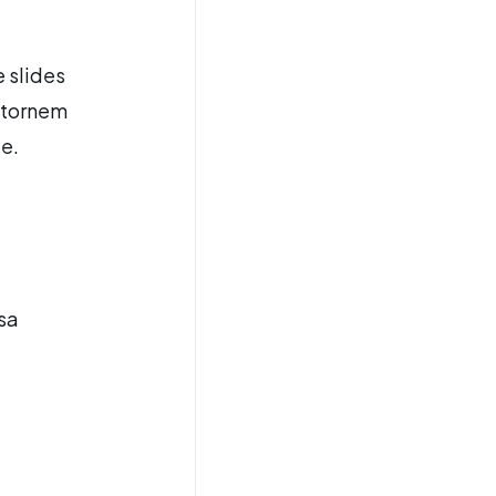
 slides
 tornem
e.
sa