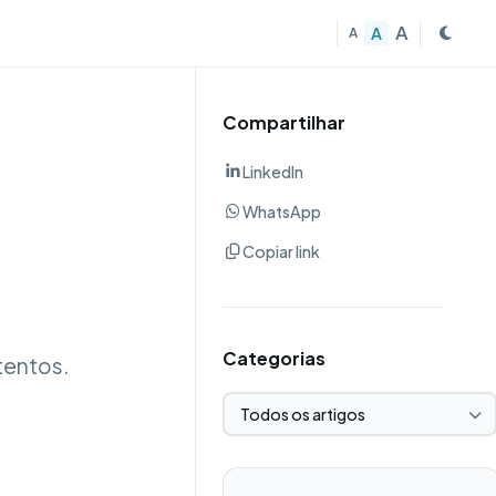
A
A
A
Compartilhar
LinkedIn
WhatsApp
Copiar link
Categorias
tentos.
Selecionar categoria