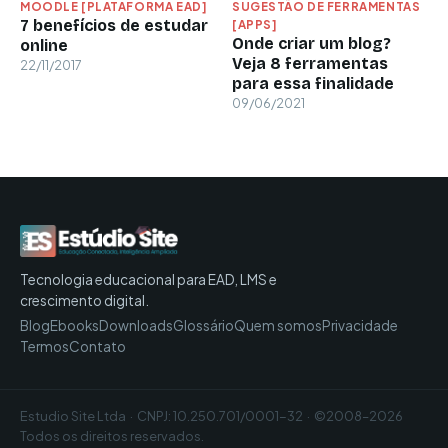
MOODLE [PLATAFORMA EAD]
SUGESTÃO DE FERRAMENTAS
7 benefícios de estudar
[APPS]
Onde criar um blog?
online
Veja 8 ferramentas
22/11/2017
para essa finalidade
09/06/2021
Tecnologia educacional para EAD, LMS e
crescimento digital.
Blog
Ebooks
Downloads
Glossário
Quem somos
Privacidade
Termos
Contato
Estudio Site Ltda · CNPJ: 10.250.701/0001-32 · ©2008–2026
Todos os direitos reservados.