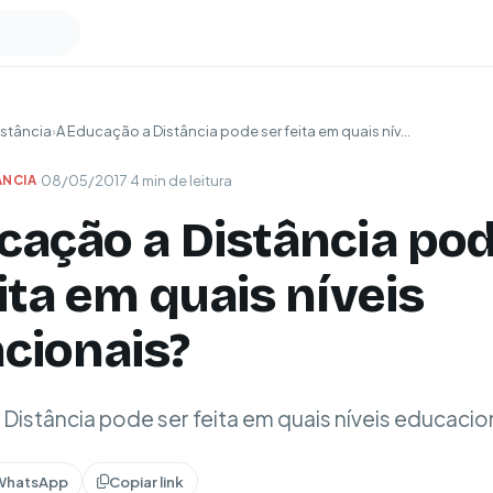
stância
›
A Educação a Distância pode ser feita em quais nív...
·
08/05/2017
·
4 min de leitura
ÂNCIA
cação a Distância po
ita em quais níveis
cionais?
Distância pode ser feita em quais níveis educacio
WhatsApp
Copiar link