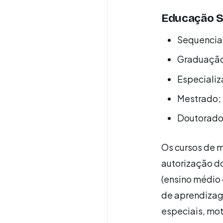
Educação S
Sequenciai
Graduaçã
Especializ
Mestrado;
Doutorad
Os cursos de 
autorização do
(ensino médio
de aprendizag
especiais, mot