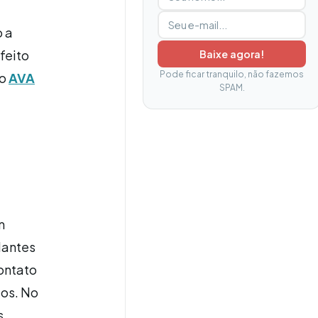
o a
feito
Baixe agora!
Pode ficar tranquilo, não fazemos
lo
AVA
SPAM.
m
dantes
contato
eos. No
s.