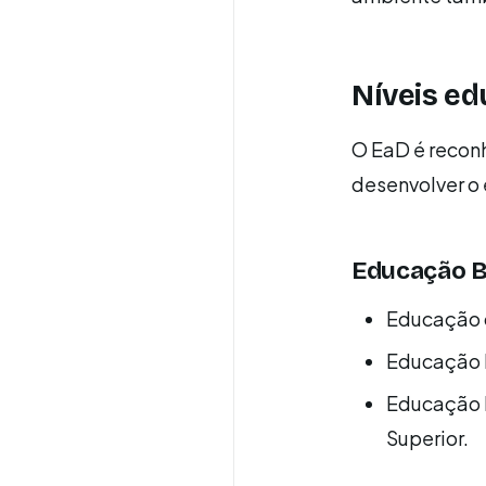
Níveis ed
O EaD é reco
desenvolver o 
Educação B
Educação d
Educação 
Educação P
Superior.