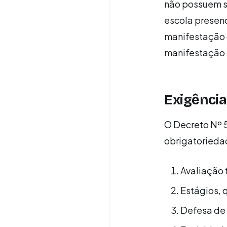
não possuem si
escola presenc
manifestação d
manifestação 
Exigênci
O Decreto Nº 
obrigatorieda
Avaliação 
Estágios, 
Defesa de 