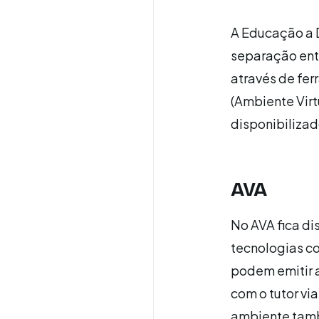
A Educação a D
separação ent
através de fer
(Ambiente Vir
disponibilizado
AVA
No AVA fica di
tecnologias co
podem emitir a
com o tutor via
ambiente també