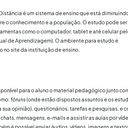
istância é um sistema de ensino que está diminuind
re o conhecimento e a população. O estudo pode ser 
ramentas como o computador, tablet e até celular pe
tual de Aprendizagem). O ambiente para estudo é
 no site da instituição de ensino.
sponível para o aluno o material pedagógico junto co
mo: fóruns (onde estão dispostos assuntos e os estu
 sua opinião), questionários, tarefas e pesquisas, e 
 chats, mensagens, e-mails e assistir as aulas por víd
m é possível enviar áudios, vídeos, imagens e texto