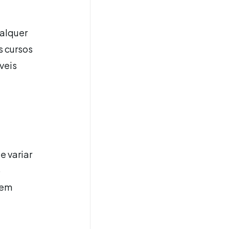
ualquer
s cursos
veis
e variar
o
 em