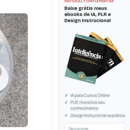
MATERIAL COMPLEMENTAR
Baixe grátis meus
ebooks de IA, PLR e
Design Instrucional
IA para Cursos Online
PLR: monetize seu
conhecimento
Design Instrucional na prática
Digite seu nome
Digite seu e-mail