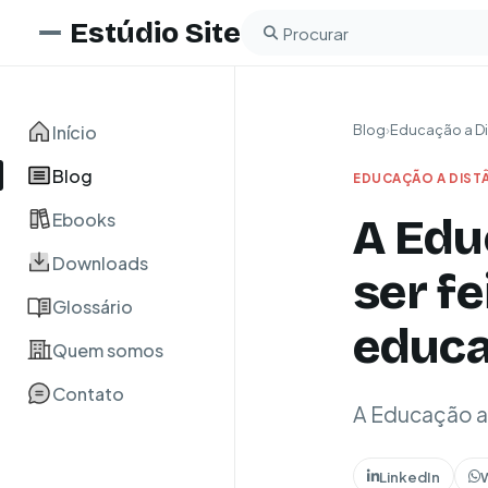
Estúdio Site
Buscar no blog
Início
Blog
›
Educação a Di
Blog
EDUCAÇÃO A DIST
Ebooks
A Edu
Downloads
ser fe
Glossário
educa
Quem somos
Contato
A Educação a 
LinkedIn