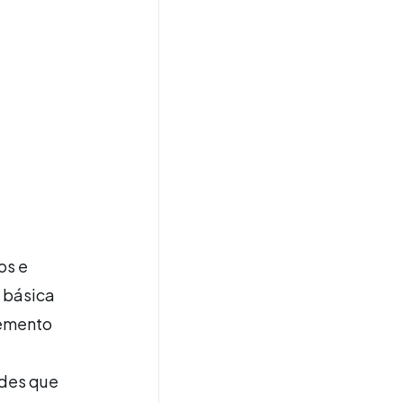
os e
 básica
lemento
ades que