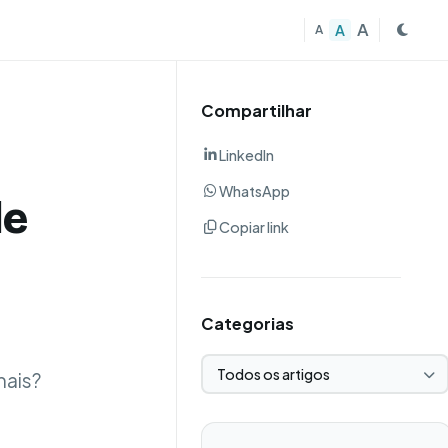
A
A
A
Compartilhar
LinkedIn
WhatsApp
de
Copiar link
Categorias
Selecionar categoria
nais?