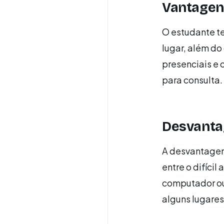
Vantagens
O estudante t
lugar, além do
presenciais e 
para consulta.
Desvantag
A desvantagem
entre o difíci
computador ou
alguns lugares