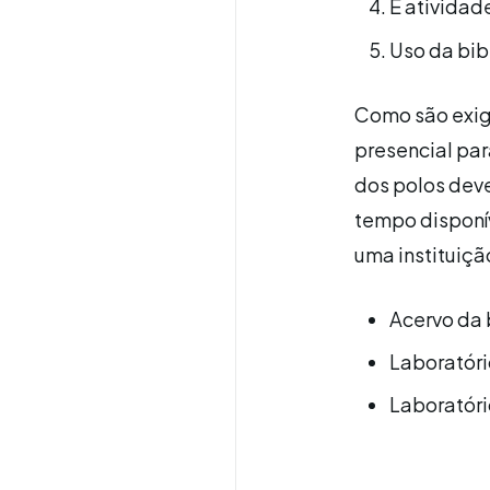
E atividad
Uso da bib
Como são exig
presencial para
dos polos deve
tempo disponív
uma instituiçã
Acervo da 
Laboratóri
Laboratóri