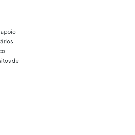
 apoio
rários
co
sitos de