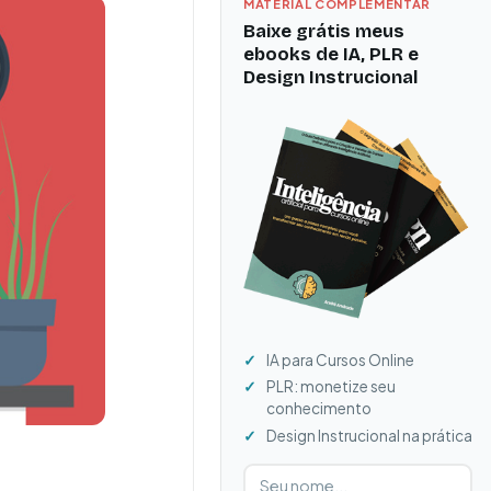
MATERIAL COMPLEMENTAR
Baixe grátis meus
ebooks de IA, PLR e
Design Instrucional
IA para Cursos Online
PLR: monetize seu
conhecimento
Design Instrucional na prática
Digite seu nome
Digite seu e-mail