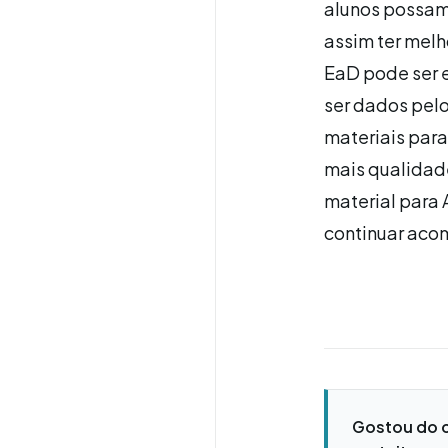
alunos possam
assim ter mel
EaD pode ser 
ser dados pelo
materiais para
mais qualidade
material para 
continuar aco
Gostou do 