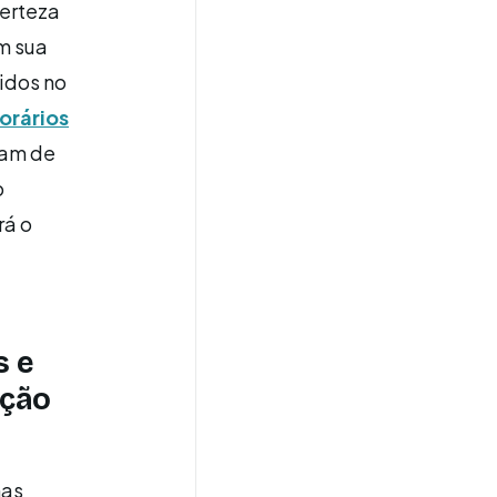
certeza
Em sua
ridos no
horários
jam de
o
rá o
s e
ação
nas