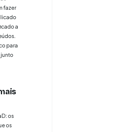
m fazer
blicado
icado a
eúdos.
co para
 junto
 mais
aD: os
ue os