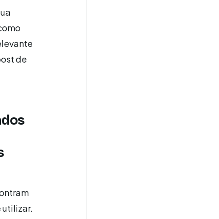
sua
 como
relevante
post de
ados
s
contram
utilizar.