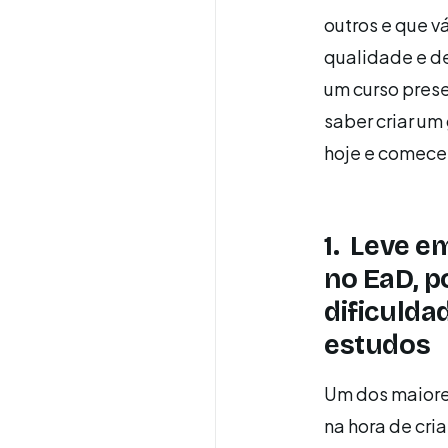
outros e que v
qualidade e d
um curso prese
saber criar um
hoje e comece
1. Leve e
no EaD, p
dificulda
estudos
Um dos maiore
na hora de cria