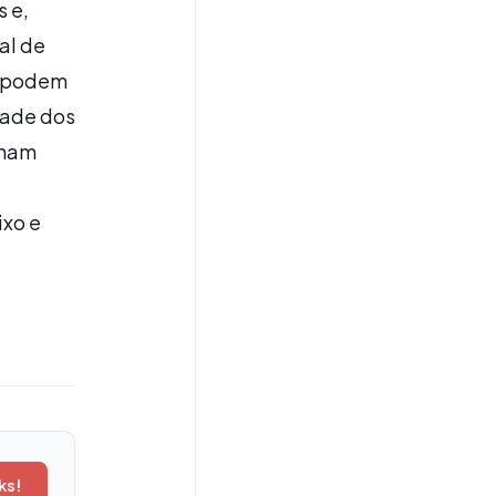
 e,
al de
e podem
dade dos
nham
ixo e
ks!