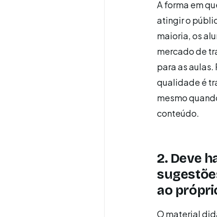
A forma em que
atingir o públ
maioria, os al
mercado de tr
para as aulas.
qualidade é tr
mesmo quando u
conteúdo.
2. Deve ha
sugestões
ao própri
O material di