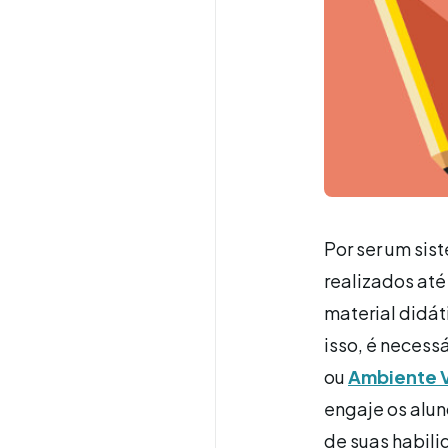
Por ser um sis
realizados até
material didát
isso, é necess
ou
Ambiente V
engaje os alu
de suas habili