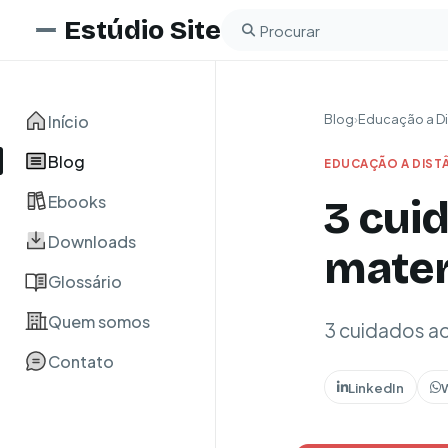
Estúdio Site
Buscar no blog
Início
Blog
›
Educação a Di
Blog
EDUCAÇÃO A DIST
Ebooks
3 cui
Downloads
mater
Glossário
Quem somos
3 cuidados ao
Contato
LinkedIn