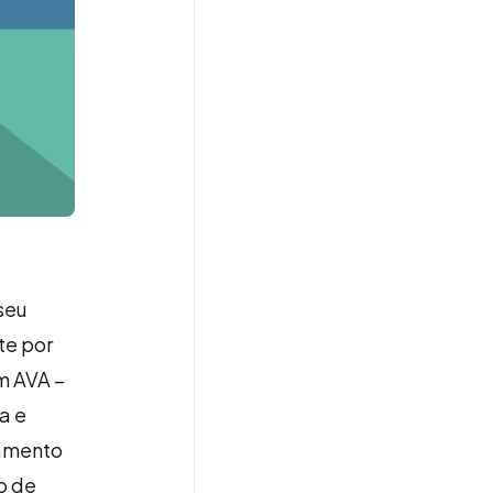
 seu
te por
m AVA –
a e
oamento
o de