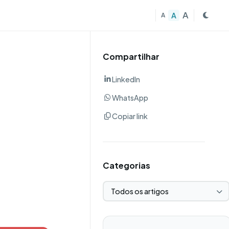
A
A
A
Compartilhar
LinkedIn
WhatsApp
Copiar link
Categorias
Selecionar categoria