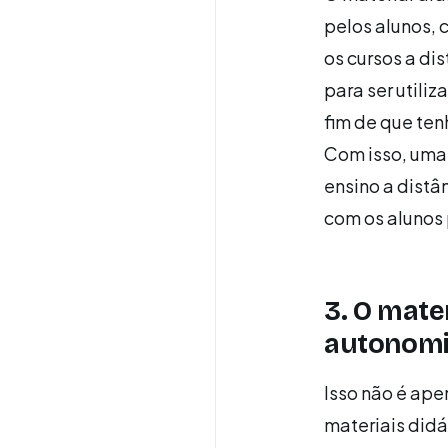
pelos alunos, 
os cursos a di
para ser util
fim de que te
Com isso, uma
ensino a distâ
com os alunos
3. O mate
autonom
Isso não é ape
materiais didá