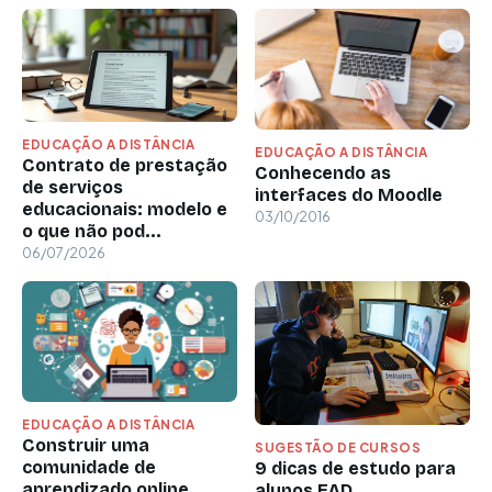
EDUCAÇÃO A DISTÂNCIA
EDUCAÇÃO A DISTÂNCIA
Contrato de prestação
Conhecendo as
de serviços
interfaces do Moodle
educacionais: modelo e
03/10/2016
o que não pod...
06/07/2026
EDUCAÇÃO A DISTÂNCIA
Construir uma
SUGESTÃO DE CURSOS
comunidade de
9 dicas de estudo para
aprendizado online
alunos EAD