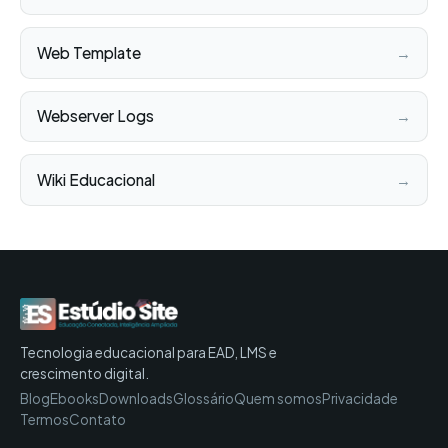
Web Template
→
Webserver Logs
→
Wiki Educacional
→
Tecnologia educacional para EAD, LMS e
crescimento digital.
Blog
Ebooks
Downloads
Glossário
Quem somos
Privacidade
Termos
Contato