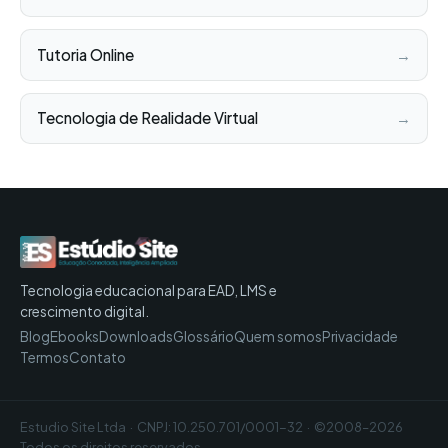
Tutoria Online
→
Tecnologia de Realidade Virtual
→
Tecnologia educacional para EAD, LMS e
crescimento digital.
Blog
Ebooks
Downloads
Glossário
Quem somos
Privacidade
Termos
Contato
Estudio Site Ltda · CNPJ: 10.250.701/0001-32 · ©2008–2026
Todos os direitos reservados.