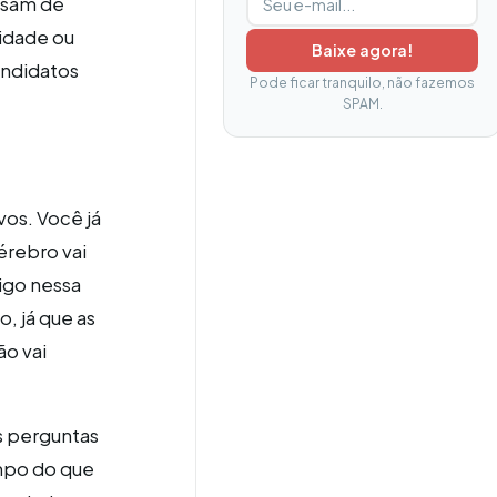
isam de
lidade ou
Baixe agora!
andidatos
Pode ficar tranquilo, não fazemos
SPAM.
vos. Você já
érebro vai
igo nessa
 já que as
ão vai
s perguntas
mpo do que