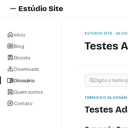
Estúdio Site
ESTUDIO SITE · GLO
Início
Testes 
Blog
Ebooks
Downloads
Digite o termo para 
Buscar term
Glossário
Quem somos
TERMO DO GLOSSÁR
Contato
Testes Ad