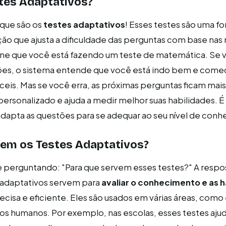
tes Adaptativos?
 que são os
testes adaptativos
! Esses testes são uma f
ão que ajusta a dificuldade das perguntas com base nas
ine que você está fazendo um teste de matemática. Se 
ões, o sistema entende que você está indo bem e começ
ceis. Mas se você erra, as próximas perguntas ficam mais 
 personalizado e ajuda a medir melhor suas habilidades. 
dapta as questões para se adequar ao seu nível de con
vem os Testes Adaptativos?
 perguntando: "Para que servem esses testes?" A respo
 adaptativos servem para
avaliar o conhecimento e as h
ecisa e eficiente. Eles são usados em várias áreas, com
sos humanos. Por exemplo, nas escolas, esses testes aju