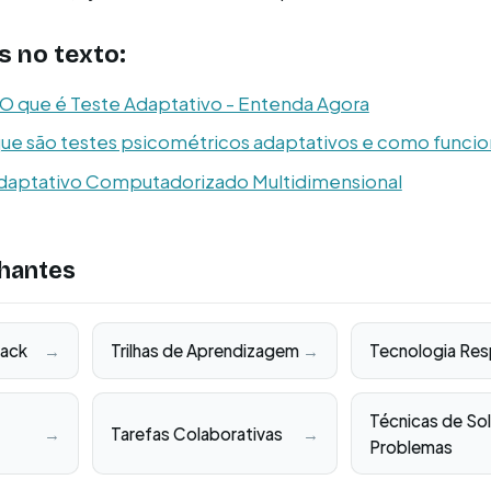
 no texto:
l: O que é Teste Adaptativo - Entenda Agora
que são testes psicométricos adaptativos e como funci
daptativo Computadorizado Multidimensional
hantes
back
→
Trilhas de Aprendizagem
→
Tecnologia Res
Técnicas de So
→
Tarefas Colaborativas
→
Problemas