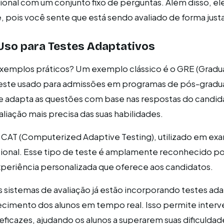
ional com um conjunto fixo de perguntas. Além disso, el
, pois você sente que está sendo avaliado de forma justa
Uso para Testes Adaptativos
exemplos práticos? Um exemplo clássico é o GRE (Grad
teste usado para admissões em programas de pós-gradu
e adapta as questões com base nas respostas do candid
liação mais precisa das suas habilidades.
 CAT (Computerized Adaptive Testing), utilizado em ex
ssional. Esse tipo de teste é amplamente reconhecido po
experiência personalizada que oferece aos candidatos.
s sistemas de avaliação já estão incorporando testes ad
ecimento dos alunos em tempo real. Isso permite inter
ficazes, ajudando os alunos a superarem suas dificuldad