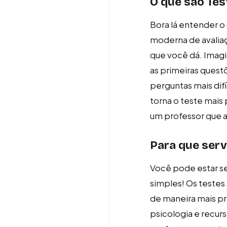
O que são Tes
Bora lá entender o
moderna de avaliaç
que você dá. Imag
as primeiras quest
perguntas mais difí
torna o teste mais
um professor que a
Para que ser
Você pode estar se
simples! Os testes
de maneira mais pr
psicologia e recur